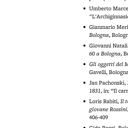
Umberto Marcel
"L'Archiginnasio
Gianmario Meri
Bologna
, Bolog
Giovanni Natali
60 a Bologna
, B
Gli oggetti del
Gavelli, Bologn
Jan Pachonski,
1831
, in: “Il ca
Il 
Loris Rabiti,
giovane Rossini
406-409
Bolo
Gida Rossi,