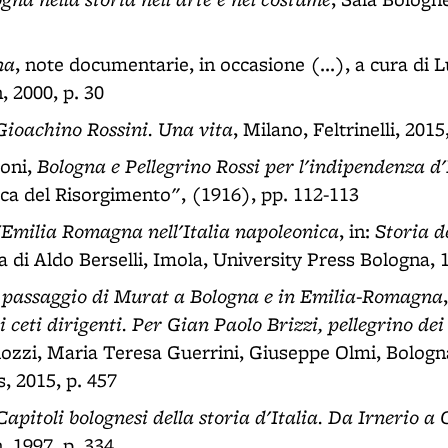
na
, note documentarie, in occasione (...), a cura di L
, 2000, p. 30
Gioachino Rossini. Una vita
, Milano, Feltrinelli, 2015
Bologna e Pellegrino Rossi per l'indipendenza d'
oni,
ca del Risorgimento", (1916), pp. 112-113
'Emilia Romagna nell'Italia napoleonica
Storia d
, in:
ra di Aldo Berselli, Imola, University Press Bologna, 19
l passaggio di Murat a Bologna e in Emilia-Romagna
 ceti dirigenti. Per Gian Paolo Brizzi, pellegrino dei
ozzi, Maria Teresa Guerrini, Giuseppe Olmi, Bologn
, 2015, p. 457
Capitoli bolognesi della storia d'Italia. Da Irnerio a
, 1997, p. 334