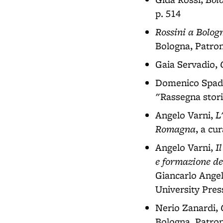
p. 514
Rossini a Bolog
Bologna, Patron
Gaia Servadio,
Domenico Spad
"Rassegna stori
L
Angelo Varni,
Romagna
, a cu
I
Angelo Varni,
e formazione dei
Giancarlo Angel
University Press
Nerio Zanardi,
Bologna, Patron