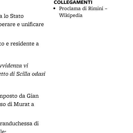
COLLEGAMENTI
Proclama di Rimini –
Wikipedia
a lo Stato
iberare e unificare
to e residente a
ovvidenza vi
tto di Scilla odasi
posto da Gian
sso di Murat a
granduchessa di
le: