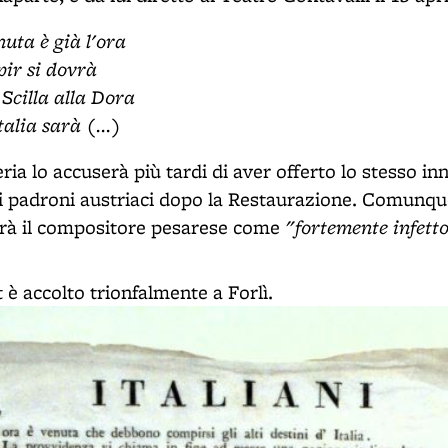
nuta è già l'ora
pir si dovrà
 Scilla alla Dora
talia sarà (...)
ia lo accuserà più tardi di aver offerto lo stesso in
i padroni austriaci dopo la Restaurazione. Comunque
"fortemente infetto
rerà il compositore pesarese come
è accolto trionfalmente a Forlì.