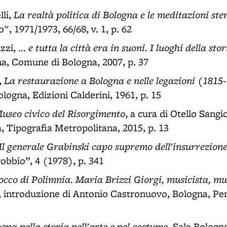
La realtà politica di Bologna e le meditazioni st
li,
", 1971/1973, 66/68, v. 1, p. 62
... e tutta la città era in suoni. I luoghi della st
zzi,
na, Comune di Bologna, 2007, p. 37
La restaurazione a Bologna e nelle legazioni (1815
,
ologna, Edizioni Calderini, 1961, p. 15
 Museo civico del Risorgimento
, a cura di Otello Sangi
a, Tipografia Metropolitana, 2015, p. 13
Il generale Grabinski capo supremo dell'insurrezione
rrobbio”, 4 (1978), p. 341
tocco di Polimnia. Maria Brizzi Giorgi, musicista, m
, introduzione di Antonio Castronuovo, Bologna, Pe
gna nella storia nell'arte e nel costume
, Sala Bologn