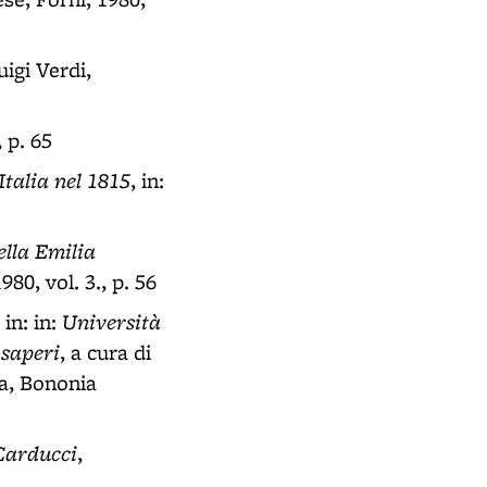
uigi Verdi,
, p. 65
Italia nel 1815
, in:
ella Emilia
80, vol. 3., p. 56
Università
, in: in:
 saperi
, a cura di
a, Bononia
 Carducci
,