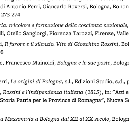
a di Antonio Ferri, Giancarlo Roversi, Bologna, Bonon
. 273-274
ria: tricolore e formazione della coscienza nazionale
li, Otello Sangiorgi, Fiorenza Tarozzi, Firenze, Valle
Il furore e il silenzio. Vite di Gioachino Rossini
i,
, Bo
08
Bologna e le sue poste
e, Francesco Mainoldi,
, Bolog
Le origini di Bologna
erri,
, s.l., Edizioni Studio, s.d., 
Rossini e l’indipendenza italiana (1815)
i,
, in: "Atti
Storia Patria per le Province di Romagna", Nuova Se
a Massoneria a Bologna dal XII al XX secolo
, Bologn