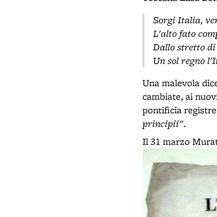
Sorgi Italia, ve
L'alto fato com
Dallo stretto di
Un sol regno l'I
Una malevola dicer
cambiate, ai nuov
pontificia regist
principii"
.
Il 31 marzo Murat 