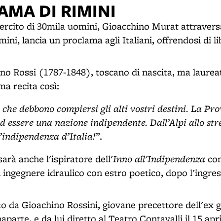
AMA DI RIMINI
sercito di 30mila uomini, Gioacchino Murat attravers
mini, lancia un proclama agli Italiani, offrendosi di l
ino Rossi (1787-1848), toscano di nascita, ma laurea
ma recita così:
 che debbono compiersi gli alti vostri destini. La Pr
d essere una nazione indipendente. Dall’Alpi allo stre
L’indipendenza d’Italia!”
.
Inno all'Indipendenza
arà anche l'ispiratore dell'
com
n ingegnere idraulico con estro poetico, dopo l'ingre
o da Gioachino Rossini, giovane precettore dell'ex 
parte, e da lui diretto al Teatro Contavalli il 15 apri