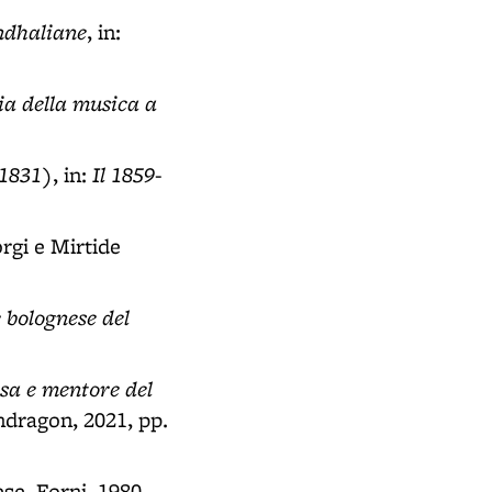
endhaliane
, in:
oria della musica a
-1831)
Il 1859-
, in:
orgi e Mirtide
 bolognese del
usa e mentore del
ndragon, 2021, pp.
ese, Forni, 1980,