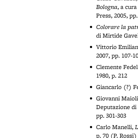
Bologna
, a cur
Press, 2005, pp
Colorare la pat
di Mirtide Gavel
Vittorio Emilian
2007, pp. 107-1
Clemente Fedel
1980, p. 212
Giancarlo (?) F
Giovanni Maiol
Deputazione di 
pp. 301-303
L
Carlo Manelli,
p. 70 (P. Rossi)