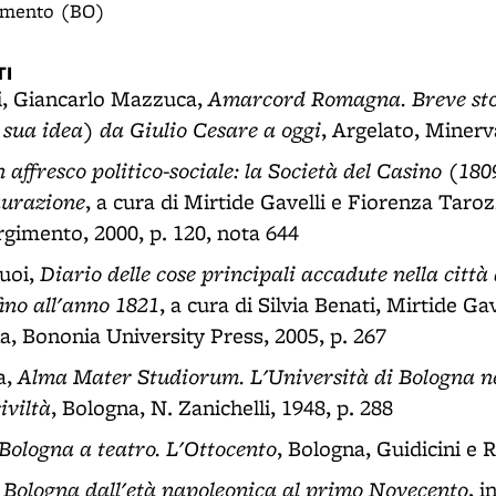
gimento (BO)
I
Amarcord Romagna. Breve sto
i, Giancarlo Mazzuca,
a sua idea) da Giulio Cesare a oggi
, Argelato, Minerv
 affresco politico-sociale: la Società del Casino (18
aurazione
, a cura di Mirtide Gavelli e Fiorenza Taroz
gimento, 2000, p. 120, nota 644
Diario delle cose principali accadute nella città
uoi,
ino all'anno 1821
, a cura di Silvia Benati, Mirtide Ga
a, Bononia University Press, 2005, p. 267
Alma Mater Studiorum. L'Università di Bologna nel
a,
iviltà
, Bologna, N. Zanichelli, 1948, p. 288
Bologna a teatro. L'Ottocento
, Bologna, Guidicini e R
Bologna dall'età napoleonica al primo Novecento
,
, i