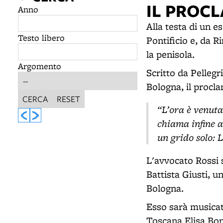
IL PROCL
Anno
Alla testa di un e
Testo libero
Pontificio e, da Ri
la penisola.
Argomento
Scritto da Pellegr
Bologna, il procla
CERCA
RESET
“L’ora è venuta
chiama infine a
un grido solo: 
L'avvocato Rossi s
Battista Giusti, u
Bologna.
Esso sarà musicat
Toscana Elisa Bona