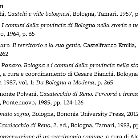
I
Castelli e ville bolognesi
hi,
, Bologna, Tamari, 1957, p
I comuni della provincia di Bologna nella storia e ne
,
o, 1964, p. 65
ro. Il territorio e la sua gente
, Castelfranco Emilia,
 262
Panaro. Bologna e i comuni della provincia nella stor
, a cura e coordinamento di Cesare Bianchi, Bologn
Da Bologna a Modena
 1987, vol. 1:
, p. 265
Casalecchio di Reno. Percorsi e imma
monte Polvani,
, Pontenuovo, 1985, pp. 124-126
 malo sogno
, Bologna, Bononia University Press, 201
Casalecchio di Reno
, 2. ed., Bologna, Tamari, 1983, p
Conservazione di un patrimonio comune
, a cura di A