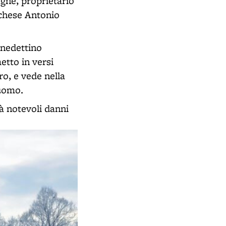
gne, proprietario
rchese Antonio
enedettino
etto in versi
tro, e vede nella
'uomo.
rà notevoli danni