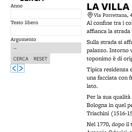
LA VILLA
Anno
Via Porrettana, 
Testo libero
Al confine tra i 
affianca la strada
Argomento
Sulla strada si af
palazzo. Intorno vi
toponimo è di ori
CERCA
RESET
Tipica residenza e
una facciata con f
lato.
Per la sua qualità 
Bologna in quel p
Triachini (1516-1
Nel 1770, dopo il