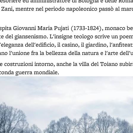
tesoriere ed amministratore di Bologna e delle Roma
zo Zani, mentre nel periodo napoleonico passò al ma
 ospita Giovanni Maria Pujati (1733-1824), monaco b
te del giansenismo. L'insigne teologo scrive un poem
'eleganza dell'edificio, il casino, il giardino, l'anfitea
no l'unione fra la bellezza della natura e l'arte dell
e costruzioni intorno, anche la villa del Toiano subi
econda guerra mondiale.