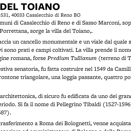
 DEL TOIANO
4531, 40033 Casalecchio di Reno BO
comuni di Casalecchio di Reno e di Sasso Marconi, sop
 Porrettana, sorge la villa del Toiano,.
faccia un cancello monumentale e un viale dal quale s
 sono prati e campi coltivati. La villa prende il nome 
Predium Tullianum
gine romana, forse
(terreno di T
stiva senatoria, fu fatta costruire nel 1549 da Camil
rontone triangolare, una loggia passante, quattro por
architettonica, di sicuro fu edificata da uno dei grandi
eriodo. Si fa il nome di Pellegrino Tibaldi (1527-159
587).
 trasferimento a Roma dei Bolognetti, venne acquistat