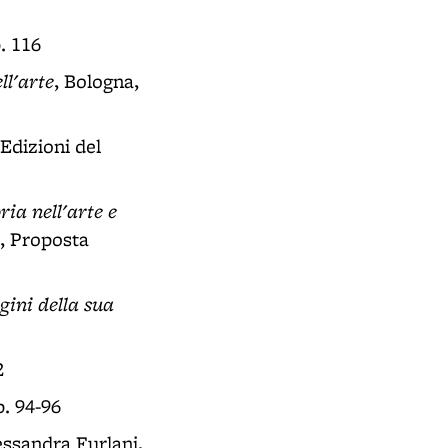
. 116
ll'arte
, Bologna,
 Edizioni del
ia nell'arte e
a, Proposta
gini della sua
2
p. 94-96
lessandra Furlani,