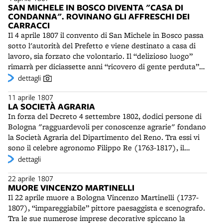
d'Ornato bolognese riunisce personalità di rilievo, per la
SAN MICHELE IN BOSCO DIVENTA "CASA DI
maggior parte appartenenti alla locale Accademia
CONDANNA". ROVINANO GLI AFFRESCHI DEI
Nazionale, quali Giovan Battista Martinetti e Angelo
CARRACCI
Venturoli e Francesco Santini. Negli anni successivi non
Il 4 aprile 1807 il convento di San Michele in Bosco passa
avrà modo di influire sulla realizzazione di grandi opere,
sotto l'autorità del Prefetto e viene destinato a casa di
se non per il tracciato dei viali di circonvallazione.
lavoro, sia forzato che volontario. Il “delizioso luogo”
Cercherà soprattutto di controllare e limitare
rimarrà per diciassette anni “ricovero di gente perduta”
l'abusivismo edilizio assai diffuso, il degrado igienico
(Monari). Gli affreschi dei Carracci nel chiostro
dettagli
delle strade, il pessimo stato di molti edifici, minacciati di
ottagonale non vengono staccati in tempo. Si interverrà
crollo. Il regolamento d'Ornato verrà più volte
11 aprile 1807
solo nel 1810, dopo incertezze e lungaggini burocratiche,
revisionato con la Restaurazione pontificia e
LA SOCIETÀ AGRARIA
quando la maggior parte di essi non sarà più
completamente riscritto nel 1836, con l'aggiunta di nuove
In forza del Decreto 4 settembre 1802, dodici persone di
trasportabile. Gli arredi in legno del coro della chiesa
norme. Tra esse, la prescrizione delle tinte da usare nelle
Bologna "ragguardevoli per conoscenze agrarie" fondano
vengono venduti all'asta.
facciate degli edifici, con divieto dell'uso del bianco, se
la Società Agraria del Dipartimento del Reno. Tra essi vi
non per i fabbricati privi di luce.
sono il celebre agronomo Filippo Re (1763-1817), il
prefetto Mosca, Luigi Camillo Aldini, fratello del ministro
dettagli
Antonio, gli ingegneri Andrea Stagni e Giovanni Battista
22 aprile 1807
Martinetti. Gli “Annali di Agricoltura del Regno d’Italia”
MUORE VINCENZO MARTINELLI
redatti da Re contribuiranno alla diffusione delle
Il 22 aprile muore a Bologna Vincenzo Martinelli (1737-
innovazioni agricole in Emilia e nelle regioni del Nord
1807), “impareggiabile” pittore paesaggista e scenografo.
Italia. Nel 1810 la Società sarà assorbita come sezione
Tra le sue numerose imprese decorative spiccano la
dell'Istituto Nazionale. Dopo un periodo di crisi seguito