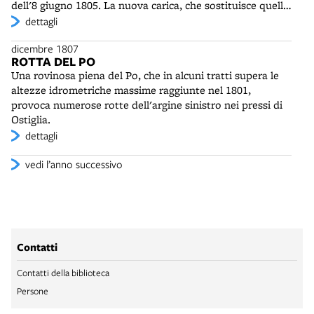
dell'8 giugno 1805. La nuova carica, che sostituisce quella
di presidente del consiglio municipale, è di nomina regia
dettagli
su una terna suggerita dal consiglio. Accanto al podestà è
dicembre 1807
nominata una municipalità di sei membri (invece dei
ROTTA DEL PO
nove precedenti). Tavecchi presiederà il primo consiglio il
Una rovinosa piena del Po, che in alcuni tratti supera le
17 dicembre e rimarrà quindi in carica fino al 1810, anno
altezze idrometriche massime raggiunte nel 1801,
della sua morte.
provoca numerose rotte dell'argine sinistro nei pressi di
Ostiglia.
dettagli
vedi l’anno successivo
Contatti
Contatti della biblioteca
Persone