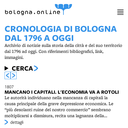
bologna.online
CRONOLOGIA DI BOLOGNA
DAL 1796 A OGGI
Archivio di notizie sulla storia della città e del suo territorio
dal 1796 ad oggi. Con riferimenti bibliografici, link,
immagini.
CERCA
1807
MANCANO I CAPITALI. L'ECONOMIA VA A ROTOLI
Le autorità individuano nella mancanza di capitali la
causa principale della grave depressione economica. Le
“più desolanti ruine del nostro commercio” sembrano
moltiplicarsi a dismisura, recita una lagnanza della
Municipalità bolognese. Ogni risorsa finanziaria è
dettagli
appannaggio di insaziabili “aggiottisti” e l'antica fama di