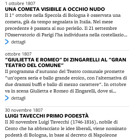
Caffè di Galliera, quello di San Pietro e quello degli
1 ottobre 1807
decreta l'installazione delle corti d'appello di Milano,
Stelloni.
UNA COMETA VISIBILE A OCCHIO NUDO
Venezia e Bologna. La cerimonia solenne di insediamento
Il 1° ottobre nella Specola di Bologna è osservata una
della Corte bolognese si tiene il 20 settembre alla
cometa, già da tempo segnalata in Italia. Nel mese
presenza del cardinale Arcivescovo Oppizzoni, del
precedente è passata al suo perielio. Il 21 settembre
Prefetto Mosca e delle autorità dipartimentali e comunali.
l’Osservatorio di Parigi l’ha individuata nella costellazione
Il 23 settembre la Corte di Giustizia prende formale
della Vergine. E’ una delle poche comete visibili a occhio
dettagli
possesso dell'aula in Palazzo pubblico. Primo presidente
nudo e tra le più belle comparse da anni. Assomiglia a
è nominato Ignazio Magnani (1740-1809), uno dei più
ottobre 1807
una stella di quarta grandezza. Il 6 ottobre a
insigni giuresconsulti della sua epoca.
"GIULIETTA E ROMEO" DI ZINGARELLI AL "GRAN
Casalmaggiore è visibile la sera "nella plaga di nord
TEATRO DEL COMUNE"
ovest", con la coda rivolta a ponente. E’ descritta in
Il programma d'autunno del Teatro comunale promette
questi termini da un testimone dilettante: “Lo splendore
"un'opera seria e ballo grande eroico, con l'alternativa di
che tramanda nella parte opposta al suo corso ha forma
due drammi buffi e ballo di mezzo carattere". In ottobre
di un raggio, e difatti a misura, che quello si prolunga,
va in scena Giulietta e Romeo di Zingarelli, dove si
diviene più largo, più debole e più trasparente”. Nel mese
distingue nel ruolo di Romeo il soprano Vitale Damiani,
dettagli
di ottobre in Germania la cometa si potrà osservare a
uno dei migliori cantanti castrati, "anche se non del
occhio nudo o con “cannocchiali ordinari” dalle 7 alle 9 di
30 novembre 1807
calibro di un Velluti o di un Crescentini". In novembre
sera, vicina alla costellazione del serpente e con il crine a
LUIGI TAVECCHI PRIMO PODESTÀ
sono rappresentati con successo i drammi giocosi Le
mezzogiorno. Formerà un triangolo equilatero con Arturo
Il 30 novembre Luigi Tavecchi (1746-1816), nobile di
nozze campestri di Giuseppe Nicolini e I due gemelli di
e con la corona boreale.
Cento che ha abbracciato le idee liberali, viene nominato
Giuseppe Gazzaniga, accompagnati da balli di Salvatore
podestà di Bologna, in base al decreto di Napoleone
Viganò.