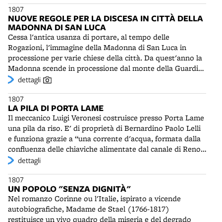
1807
opulenza della regione, che “eccitava l'ingordigia di altre
NUOVE REGOLE PER LA DISCESA IN CITTÀ DELLA
popolazioni”, è oramai ridotta “ad uno scheletro
MADONNA DI SAN LUCA
compassionevole”. Secondo una dichiarazione del
Cessa l'antica usanza di portare, al tempo delle
Prefetto del Dipartimento del Reno, rilasciata il 7 luglio, la
Rogazioni, l'immagine della Madonna di San Luca in
situazione del commercio è estremamente critica e “i
processione per varie chiese della città. Da quest'anno la
fallimenti si succedono con indicibile rapidità e con
Madonna scende in processione dal monte della Guardia
immenso pubblico scandalo e pregiudizio”.
alla chiesa Metropolitana di San Pietro il sabato
dettagli
antecedente la settimana delle Rogazioni minori e fa
1807
ritorno al santuario il giovedì dell'Ascensione, nel
LA PILA DI PORTA LAME
pomeriggio, sostando in Piazza Maggiore, dove è data
Il meccanico Luigi Veronesi costruisce presso Porta Lame
solenne benedizione al popolo. La venuta della B.V. di
una pila da riso. E' di proprietà di Bernardino Paolo Lelli
San Luca in città è molto sentita dalla popolazione. Per
e funziona grazie a “una corrente d'acqua, formata dalla
gli abitanti del contado è occasione di pellegrinaggio, ma
confluenza delle chiaviche alimentate dal canale di Reno”.
anche di partecipazione alla fiera aperta per l'occasione.
La macchina sarà descritta da Angelo Zambonini nella sua
dettagli
A rimarcare l'aria di festa popolare, sulle facciate delle
Raccolta dei disegni rappresentanti le principali macchine
case, in tutti i rioni, sono stesi “zindaleini” (drappi) e
1807
in ogni ramo d'industrie nella Provincia di Bologna,
“tendoni” colorati. La processione si svolge nelle strade
UN POPOLO "SENZA DIGNITÀ"
pubblicata nel 1829. Nel 1808 a Bologna la pilatura del
addobbate, tra due ali di folla e segue un rituale
Nel romanzo Corinne ou l'Italie, ispirato a vicende
riso occupa un centinaio di operai e una ventina di capi
consolidato nei secoli. Vi prendono parte il cardinale e i
autobiografiche, Madame de Stael (1766-1817)
lavorazione. Nella provincia circa 20.000 tornature di
membri del clero, le autorità civili e militari. I servitori
restituisce un vivo quadro della miseria e del degrado
terreno sono coltivate a risone nostrale e danno circa