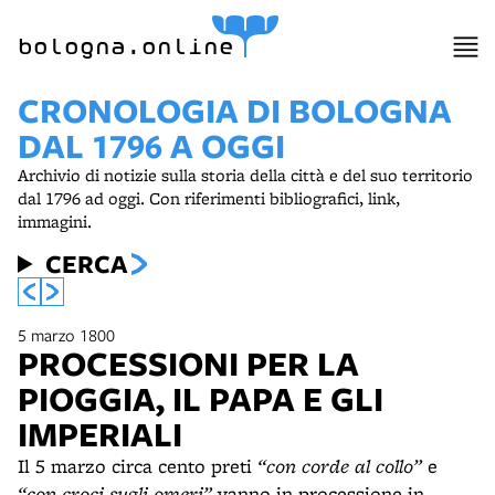
item 1 of 2
bologna.online
CRONOLOGIA DI BOLOGNA
DAL 1796 A OGGI
Archivio di notizie sulla storia della città e del suo territorio
dal 1796 ad oggi. Con riferimenti bibliografici, link,
immagini.
CERCA
5 marzo 1800
PROCESSIONI PER LA
PIOGGIA, IL PAPA E GLI
IMPERIALI
Il 5 marzo circa cento preti
“con corde al collo”
e
“con croci sugli omeri”
vanno in processione in