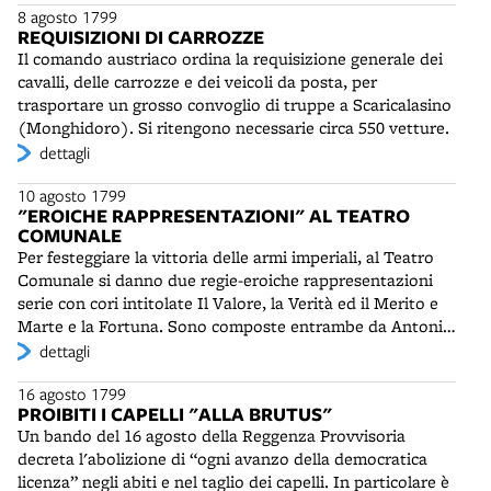
tenere illuminate le case per solennizzare l'ingresso degli
8 agosto 1799
forte legame per tutta la vita. Così come sarà “cultrice e
Imperiali. Alla sera al Teatro comunale si susseguono gli
REQUISIZIONI DI CARROZZE
amatrice” dell’arte di Domenico e Filippo Pedrini (1763-
applausi per il generale Klenau. Il 2 luglio si tiene nella
Il comando austriaco ordina la requisizione generale dei
1856). Per ragioni non chiare, qualche anno dopo perderà
cattedrale di San Pietro un Te Deum di ringraziamento
cavalli, delle carrozze e dei veicoli da posta, per
la posizione in Accademia. Verrà riammessa nel 1824,
con la partecipazione della Reggenza e “di infinito
trasportare un grosso convoglio di truppe a Scaricalasino
ormai affermata pittrice. Nel 1825, forse per aumentare il
popolo”. E' rinnovato l'ordine di illuminazione di tutta la
(Monghidoro). Si ritengono necessarie circa 550 vetture.
suo reddito, chiederà anche il permesso di esercitare
città e si tiene un veglione gratuito nel nuovo teatro. Nei
dettagli
come restauratrice. Lascerà opere in varie chiese di
giorni successivi non mancano i segnali della presenza in
Bologna (i Servi, i Celestini, S. Isaia) e del suburbio e
città di una opposizione filo-francese: il comando
10 agosto 1799
avrà commissioni in altre città italiane e all'estero.
"EROICHE RAPPRESENTAZIONI" AL TEATRO
austriaco denuncia che "sono stati sparsi degli emblemi
COMUNALE
repubblicani e sentite infino delle archibusate".
Per festeggiare la vittoria delle armi imperiali, al Teatro
Comunale si danno due regie-eroiche rappresentazioni
serie con cori intitolate Il Valore, la Verità ed il Merito e
Marte e la Fortuna. Sono composte entrambe da Antonio
Trento su libretto dell'abate Giulio Artusi. I cantanti
dettagli
principali sono Adriana Ferraresi del Bene (1755-post
16 agosto 1799
1799), interprete mozartiana e primadonna anche al
PROIBITI I CAPELLI "ALLA BRUTUS"
Teatro Zagnoni, Antonio Brizzi e Giovanni Battista Gezzi.
Un bando del 16 agosto della Reggenza Provvisoria
Le opere vengono intramezzate da un ballo dal titolo
decreta l'abolizione di “ogni avanzo della democratica
L'assalto e la resa di Mantova alle vincitrici armate
licenza” negli abiti e nel taglio dei capelli. In particolare è
imperiali, composto e diretto da Giuseppe de Rossi. Le