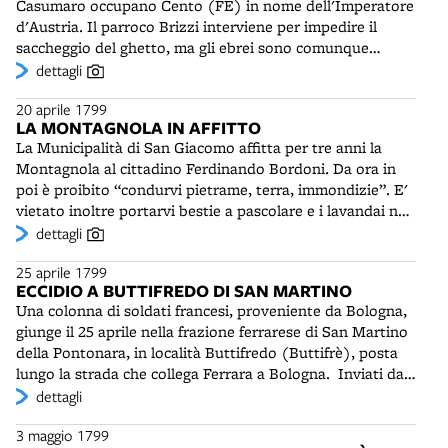
Casumaro occupano Cento (FE) in nome dell'Imperatore
comandante della Guardia Nazionale, dal Commissario
transitando da porta San Felice. Il suo destino è l'esilio, la
d'Austria. Il parroco Brizzi interviene per impedire il
dell'Esecutivo e dal Commissario di Polizia.
prigionia e infine la morte in Francia.
saccheggio del ghetto, ma gli ebrei sono comunque
costretti a versare una grossa somma di denaro. Il 19
dettagli
aprile circa novecento guardie nazionali provenienti da
20 aprile 1799
Bologna, al comando dell'Aiutante Fripoult, rioccupano la
LA MONTAGNOLA IN AFFITTO
cittadina, dopo aver sconfitto gli insorti nei pressi del
La Municipalità di San Giacomo affitta per tre anni la
Reno, assalito i terrapieni e aperto a forza le porte. Nei
Montagnola al cittadino Ferdinando Bordoni. Da ora in
giorni successivi i ribelli tenteranno più volte di
poi è proibito “condurvi pietrame, terra, immondizie”. E'
sorprendere i Civici, ma saranno sempre respinti. A
vietato inoltre portarvi bestie a pascolare e i lavandai non
Malalbergo, però, il 21 aprile la guarnigione locale sarà
possono più attaccare corde e stendere panni ad
dettagli
costretta alla fuga e dovrà rifugiarsi a Bologna. Cento
asciugare. Bordoni otterrà un ricavo dalla vendita delle
sarà conquistata il 3 maggio dalle truppe austriache del
25 aprile 1799
foglie dei gelsi, indispensabili nell'industria della seta, e
generale Klenau, nel corso dell'offensiva che porterà gli
ECCIDIO A BUTTIFREDO DI SAN MARTINO
subaffittando il giardino per manifestazioni ludiche e
Imperiali a Ferrara. I patrioti si ritireranno in fretta verso
Una colonna di soldati francesi, proveniente da Bologna,
sportive.
Bologna, che diventerà l'asilo dei liberali emiliani e
giunge il 25 aprile nella frazione ferrarese di San Martino
romagnoli.
della Pontonara, in località Buttifredo (Buttifrè), posta
lungo la strada che collega Ferrara a Bologna. Inviati dal
generale Mont-Richard, a seguito di alcune incursioni di
dettagli
“insorgenti” avvenute nei giorni precedenti, i militari
3 maggio 1799
mettono a ferro e fuoco il paese e si abbandonano ad