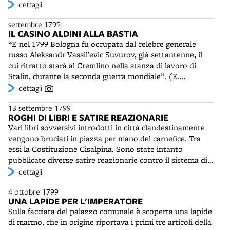
Ripristinati, inoltre, le corporazioni degli studenti e i
dettagli
collegi di Teologia, Diritto canonico, Diritto civile,
settembre 1799
Medicina e Filosofia, con i diritti e le prerogative “che
IL CASINO ALDINI ALLA BASTIA
godevano prima della francese invasione”. In settembre
“E nel 1799 Bologna fu occupata dal celebre generale
si ordina che nelle scuole pubbliche non si parli che il
russo Aleksandr Vassil’evic Suvurov, già settantenne, il
latino e che i professori si impegnino a diffondere “le
cui ritratto starà al Cremlino nella stanza di lavoro di
massime della nostra santa religione”. E' previsto l'uso
Stalin, durante la seconda guerra mondiale”. (E.
della toga come simbolo del passato splendore dello
Riccomini) Antonio Aldini (1755-1826) commissiona a
dettagli
Studio bolognese.
Giovan Battista Martinetti (1764-1830) e a Giovanni
13 settembre 1799
Antonio Antolini (1753-1841) l'edificazione di una villa
ROGHI DI LIBRI E SATIRE REAZIONARIE
suburbana in località La Bastia, ai piedi del colle di San
Vari libri sovversivi introdotti in città clandestinamente
Luca, tra il canale di Reno e la strada Porrettana. La
vengono bruciati in piazza per mano del carnefice. Tra
proprietà, appartenuta un tempo ai Canonici Renani, è
essi la Costituzione Cisalpina. Sono state intanto
conosciuta anche come la Badia o la Canonica e a metà
pubblicate diverse satire reazionarie contro il sistema di
'800 ospiterà un imponente stabilimento industriale. Il
libertà instaurato dei Francesi e l’esperienza della
dettagli
progetto prevede l'edificazione di un casino affacciato sul
Repubblica Cisalpina. Alcuni titoli: Testamento della
fiume e attorniato da un vasto parco “all'inglese” dotato
4 ottobre 1799
Repubblica Cisalpina (6 luglio), Malattia e morte della
di impianti termali, un ippodromo e un lago artificiale con
UNA LAPIDE PER L'IMPERATORE
Repubblica Cisalpina, Nuova satira sulla Repubblica
le forme del Mar Nero e del Mar d'Azov. Il disegno del
Sulla facciata del palazzo comunale è scoperta una lapide
Cisalpina, Fasti della medesima, ossia la Storia, la nascita,
lago e del parco contiene forse un riferimento simbolico
di marmo, che in origine riportava i primi tre articoli della
vita e morte del governo repubblicano di Bologna (21
alle imprese in Crimea del generale russo Aleksandr