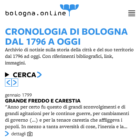
bologna.online
CRONOLOGIA DI BOLOGNA
DAL 1796 A OGGI
Archivio di notizie sulla storia della città e del suo territorio
dal 1796 ad oggi. Con riferimenti bibliografici, link,
immagini.
CERCA
gennaio 1799
GRANDE FREDDO E CARESTIA
"Anno per certo fu questo di grandi sconvolgimenti e di
grandi agitazioni per le continue guerre, per cambiamenti
di governo (...) e per la tenace carestia che affliggeva i
popoli. In mezzo a tanta avversità di cose, l'inerzia e la
miseria occupavano il primo grado, imperocché vedevansi
dettagli
oziosi camminare per le strade chiedendo pane, e nel