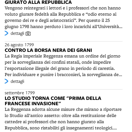
GIURATO ALLA REPUBBLICA
Aldini, rispettivamente agente e segretario dell'agenzia
Vengono reintegrati i lettori e i professori che non hanno
dei beni demaniali, sono arrestati come responsabili delle
voluto giurare fedeltà alla Repubblica e “odio eterno al
requisizioni e delle vendite dei beni ecclesiastici
governo dei re e degli aristocratici”. Per questo il 25
effettuate durante l'occupazione francese. Sono costretti
giugno 1798 hanno perduto i loro incarichi all'Università.
a pubbliche ritrattazioni il sacerdote don Luigi Morandi,
I giornali del periodo giacobino li avevano bollati come
dettagli
Domenico Sgarzi e Bernardo Monti, già commissario del
"delicate coscienze", incapaci del "più solenne atto di
potere esecutivo della Repubblica Cisalpina. Il Presidente
26 agosto 1799
civismo", "disumani" e "ingrati alla patria", o ancor
della Cesarea Reggenza, Francesco Pio Ghisilieri, si
CONTRO LA BORSA NERA DEI GRANI
peggio li avevano definiti "la zizania più pestifera del
dimostra particolarmente zelante. Si dice che con lui sia
La Regia imperiale Reggenza emana un ordine del giorno
Vangelo Repubblicano". Tra gli espulsi vi erano il fisico e
rinata “l'età di Silla”. Con il ritorno dei Francesi subirà
per la sorveglianza dei confini statali, onde impedire
matematico Sebastiano Canterziani, la grecista Clotilde
l'esilio perpetuo e i suoi beni saranno confiscati.
l'esportazione illegale del grano in periodo di carestia.
Tambroni, il medico naturalista Giacomo Naldi, il medico
Per individuare e punire i bracconieri, la sorveglianza del
decano Gaetano Uttini, l'avvocato Vincenzo Berni degli
confine è affidata all'esercito e a guardie volontarie, con
dettagli
Antoni, il bibliotecario don Antonio Magnani, Camillo
l'ordine di sparare a vista contro chiunque cerchi di
Galvani, custode dell'Orto botanico, e molti altri. Il più
settembre 1799
fuggire. Il traffico dei carri deve arrestarsi a due miglia
illustre tra essi, lo scienziato Luigi Galvani, non può
LO STUDIO TORNA COME "PRIMA DELLA
dalla linea di confine. E' previsto un diploma di
godere di questa riparazione, poiché è scomparso nel
FRANCESE INVASIONE"
benemerenza per chi denuncia gli abusi di estrazione
1798.
La Reggenza adotta alcune misure che mirano a riportare
clandestina, accaparramento e occultamento di granaglie,
lo Studio all'antico assetto: oltre alla restituzione delle
mentre per i responsabili di questi delitti è prevista la
cattedre ai professori che non hanno giurato alla
pena di morte.
Repubblica, sono ristabiliti gli insegnamenti teologici.