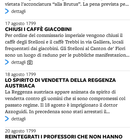
vietata l'acconciatura “alla Brutus”. La pena prevista per
scene del tutto nuove sono del pittore Mauro Berti. E'
chi viene trovato in condizione sconveniente, segno di
dettagli
presente all'azione truppa di cavalleria e di fanteria
residua adesione “alle massime di perfidia e di
austriaca, con banda e evoluzioni militari. Le quattro
17 agosto 1799
libertinaggio”, è l'arresto e l'esilio dagli stati austriaci. Un
repliche di questi spettacoli celebrativi saranno le uniche
CHIUSI I CAFFÈ GIACOBINI
nuovo editto contro “il vestiario inverecondo” sarà
serate importanti al Comunale in una stagione teatrale
Per ordine del commissario imperiale vengono chiusi il
emanato il 21 settembre: verranno proibiti i vestiti “alla
condizionata dagli avvenimenti militari e politici.
caffè degli Stelloni e il caffè Trebbi in via Galliera, locali
patriottica, alla giacobina, alla democratica”, ma anche le
frequentati dai giacobini. Gli Stelloni al Canton de' Fiori
anelle grandi alle orecchie - divieto valido solo per gli
sono un luogo di raduno per le pubbliche manifestazioni
uomini - e i pantaloni larghi. Dal 28 marzo 1800 sarà
e teatro delle sfuriate libertarie di Giuseppe Gioannetti.
dettagli
inoltre proibito portare camicie ricamate a tre colori.
Al Trebbi sono distribuiti i giornali "L'Abbreviatore" e
18 agosto 1799
"Discussioni preparatorie sopra gli Affari pubblici". Il 2
LO SPIRITO DI VENDETTA DELLA REGGENZA
settembre è la volta della libreria Bouchard e della
AUSTRIACA
libreria e stamperia dei Canetoli sotto il portico
La Reggenza austriaca appare animata da spirito di
dell'Archiginnasio. Ai Bouchard, distributori del
vendetta contro gli uomini che si sono compromessi col
"Monitore Bolognese", è dato l'esilio. Viene chiusa anche
passato regime. Il 18 agosto è imprigionato il dottor
la bottega di Jacopo Marsigli, editore di Foscolo, che
Azzoguidi. In precedenza sono stati arrestati il
viene tratto in arresto. Sono inoltre proibiti i club,
commerciante di tessuti Marcello Sibaud, già membro
dettagli
accusati di diffondere “notizie allarmanti e perniciose”.
dell'Amministrazione centrale e il senatore Carlo Caprara,
20 agosto 1799
molto vicino a Napoleone, tradotto in seguito nella
REINTEGRATI I PROFESSORI CHE NON HANNO
fortezza di Palmanova. Anche Andrea Stagni e Luigi