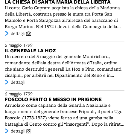
LA CHIESA DI SANTA MARIA DELLA LIBERTÀ
eccessi di ogni tipo, saccheggiando le case e uccidendo
Il conte Carlo Caprara acquista la chiesa della Madonna
trentuno abitanti.
della Libertà, costruita presso le mura tra Porta San
Mamolo e Porta Saragozza all'altezza del baraccano di
Borgo Marino. Nel 1574 i devoti della Compagnia della
Trinità costruirono qui una cappelletta, che lasciarono
dettagli
alcuni anni dopo per passare in via Santo Stefano. Nel
5 maggio 1799
1631 essa passò a una congregazione della chiesa di San
IL GENERALE LA HOZ
Mammante. Vi venne collocata una antica immagine della
Un decreto del 5 maggio del generale Montrichard,
Vergine conservata in Palazzo Albergati, chiamata
comandante dell'ala destra dell'Armata d'Italia, ordina
Madonna della Libertà per la sua provenienza dal
che siano destituiti i generali La Hoz e Pino, comandanti
quartiere del Gonfaloniere in Palazzo pubblico. La
cisalpini, per arbitrii nel Dipartimento del Reno e in
chiesetta venne in seguito ampliata e dal 1663 fu
quello del Rubicone, posto il giorno precedente in stato
dettagli
costruito il portico antistante, completato nel 1768. La
d'assedio. E' stabilito che “i Generali La Hoz e Pino
compagnia venne soppressa il 28 luglio 1796. Pochi giorni
6 maggio 1799
cesseranno sul momento le loro funzioni; è loro ordi­nato
dopo l'acquisto il conte Caprara cederà la chiesa a due
FOSCOLO FERITO E MESSO IN PRIGIONE
di sortire senza dilazione dal circondario degli accennati
soci che continueranno a farla officiare. Sarà tra le poche
Arruolato come capitano della Guardia Nazionale e
dipartimenti”. Ex ufficiale dell'esercito imperiale
che rimarranno aperte per il decreto 10 marzo 1808.
luogotenente del generale francese Fripoult, il poeta Ugo
austriaco passato a Napoleone, apprezzato e temuto per
Dopo un periodo di chiusura, a metà dell’800 la chiesa
Foscolo (1778-1827) viene ferito ad una gamba nella
il suo “patriottismo, la bravura, i talenti” in ambito
risulta gestita dal “solerte” sacredote don Angelo Ricci.
battaglia di Cento contro gli “insorgenti”. Dopo la ritirata
militare, Giuseppe La Hoz (o Lahoz, 1766-1799) è stato
Nelle ore pomeridiane delle Feste d’estate vi si terranno
evita di tornare a Bologna e si rifugia nella campagna
dettagli
uno dei maggiori oppositori al colpo di stato effettuato
“Esercizi spirituali, o Catechismi che dir si voglia”. Il sacro