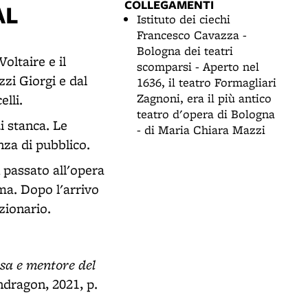
COLLEGAMENTI
AL
Istituto dei ciechi
Francesco Cavazza -
Bologna dei teatri
Voltaire e il
scomparsi - Aperto nel
zi Giorgi e dal
1636, il teatro Formagliari
Zagnoni, era il più antico
lli.
teatro d'opera di Bologna
i stanca. Le
- di Maria Chiara Mazzi
nza di pubblico.
 passato all'opera
ma. Dopo l'arrivo
uzionario.
usa e mentore del
ndragon, 2021, p.