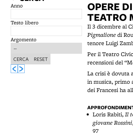
OPERE DI
Anno
TEATRO 
Testo libero
Il 3 dicembre al C
Pigmalione
di Rou
Argomento
tenore Luigi Zamb
Per il Teatro Civi
CERCA
RESET
recensioni del “M
La crisi è dovuta
in musica, primo 
dei Francesi ha al
APPROFONDIMENT
Il 
Loris Rabiti,
giovane Rossini
97