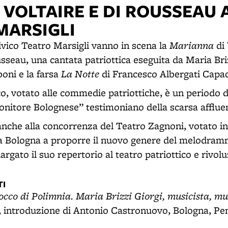
 VOLTAIRE E DI ROUSSEAU 
MARSIGLI
Marianna
ivico Teatro Marsigli vanno in scena la
di 
sseau, una cantata patriottica eseguita da Maria Briz
La Notte
oni e la farsa
di Francesco Albergati Capace
co, votato alle commedie patriottiche, è un periodo d
onitore Bolognese” testimoniano della scarsa afflue
 anche alla concorrenza del Teatro Zagnoni, votato in
a Bologna a proporre il nuovo genere del melodram
largato il suo repertorio al teatro patriottico e rivol
I
tocco di Polimnia. Maria Brizzi Giorgi, musicista, m
, introduzione di Antonio Castronuovo, Bologna, Pe