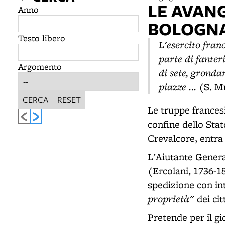
LE AVAN
Anno
BOLOGN
Testo libero
L'esercito fran
parte di fanteri
Argomento
di sete, grondan
piazze ...
(S. M
CERCA
RESET
Le truppe francesi
confine dello Stat
Crevalcore, entra
L'Aiutante Genera
(Ercolani, 1736-18
spedizione con in
proprietà"
dei cit
Pretende per il gi