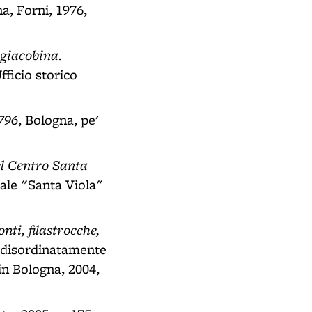
na, Forni, 1976,
 giacobina.
fficio storico
1796
, Bologna, pe'
el Centro Santa
rale "Santa Viola"
onti, filastrocche,
e disordinatamente
in Bologna, 2004,