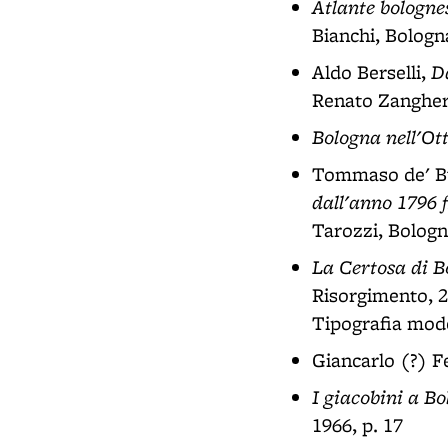
Atlante bologne
Bianchi, Bologna
D
Aldo Berselli,
Renato Zangheri,
Bologna nell'Ot
Tommaso de' B
dall'anno 1796 f
Tarozzi, Bologn
La Certosa di Bo
Risorgimento, 2
Tipografia mode
Giancarlo (?) F
I giacobini a B
1966, p. 17