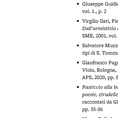
Giuseppe Guidic
vol. 1., p. 2
Virgilio Ilari, P
Dall'armistizio
SME, 2001, vol.
Salvatore Muzz
tipi di S. Tomma
Gianfranco Paga
Viola
, Bologna,
APS, 2020, pp. 
Pasticcio alla bo
poesie, zirudell
raccontati da G
pp. 35-36