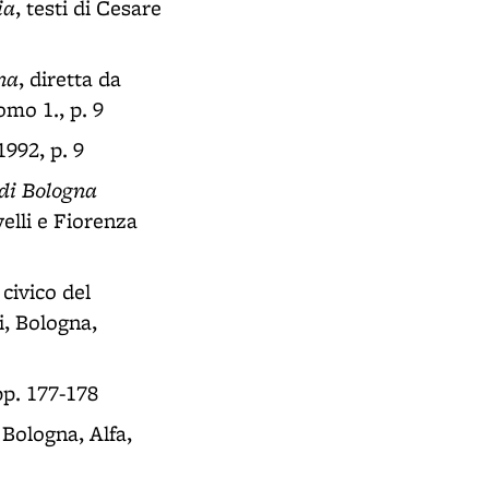
ia
, testi di Cesare
na
, diretta da
omo 1., p. 9
1992, p. 9
di Bologna
velli e Fiorenza
civico del
i, Bologna,
 pp. 177-178
 Bologna, Alfa,