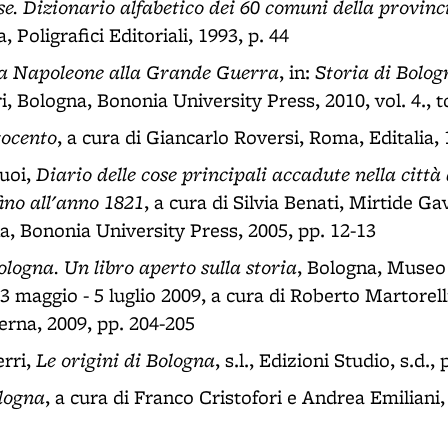
se. Dizionario alfabetico dei 60 comuni della provinc
, Poligrafici Editoriali, 1993, p. 44
a Napoleone alla Grande Guerra
Storia di Bolog
, in:
 Bologna, Bononia University Press, 2010, vol. 4., t
tocento
, a cura di Giancarlo Roversi, Roma, Editalia, 
Diario delle cose principali accadute nella città
uoi,
ino all'anno 1821
, a cura di Silvia Benati, Mirtide Ga
a, Bononia University Press, 2005, pp. 12-13
logna. Un libro aperto sulla storia
, Bologna, Museo 
3 maggio - 5 luglio 2009, a cura di Roberto Martorell
rna, 2009, pp. 204-205
Le origini di Bologna
erri,
, s.l., Edizioni Studio, s.d.,
ologna
, a cura di Franco Cristofori e Andrea Emiliani,