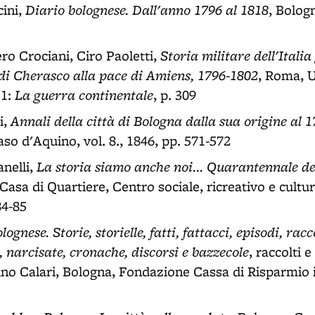
Diario bolognese. Dall'anno 1796 al 1818
ini,
, Bolog
Storia militare dell'Italia
iero Crociani, Ciro Paoletti,
 di Cherasco alla pace di Amiens, 1796-1802
, Roma, U
La guerra continentale
 1:
, p. 309
Annali della città di Bologna dalla sua origine al 
i,
so d'Aquino, vol. 8., 1846, pp. 571-572
La storia siamo anche noi... Quarantennale d
nelli,
 Casa di Quartiere, Centro sociale, ricreativo e cultu
84-85
lognese. Storie, storielle, fatti, fattacci, episodi, racc
e, narcisate, cronache, discorsi e bazzecole
, raccolti 
ino Calari, Bologna, Fondazione Cassa di Risparmio 