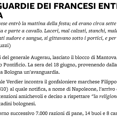
GUARDIE DEI FRANCESI EN
A
cese entrò la mattina della festa; ed erano circa sett
a e parte a cavallo. Laceri, mal calzati, stanchi, mala
ti sudore e sangue, si gittavano sotto i portici, e per l
uzzi)
 del generale Augerau, lasciato il blocco di Mantova,
o Pontificio. La sera del 18 giugno, provenendo dalla
 a Bologna un'avanguardia.
le Verdier incontra il gonfaloniere marchese Filipp
10) al quale notifica, a nome di Napoleone, l'arrivo 
"la religion
tenzioni amichevoli e deciso a rispettare
tadini bolognesi.
orno successivo 7.000 razioni di pane, 14 buoi e 8 car