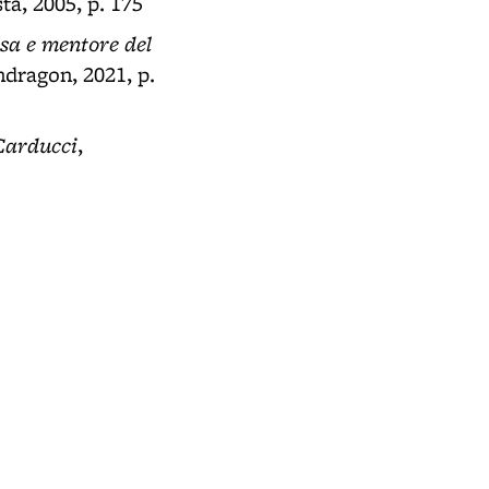
ta, 2005, p. 175
usa e mentore del
ndragon, 2021, p.
 Carducci
,