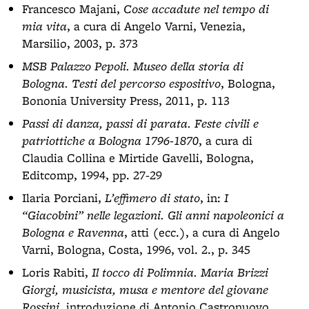
Francesco Majani,
Cose accadute nel tempo di
mia vita
, a cura di Angelo Varni, Venezia,
Marsilio, 2003, p. 373
MSB Palazzo Pepoli. Museo della storia di
Bologna. Testi del percorso espositivo
, Bologna,
Bononia University Press, 2011, p. 113
Passi di danza, passi di parata. Feste civili e
patriottiche a Bologna 1796-1870
, a cura di
Claudia Collina e Mirtide Gavelli, Bologna,
Editcomp, 1994, pp. 27-29
Ilaria Porciani,
L’effimero di stato
, in:
I
“Giacobini” nelle legazioni. Gli anni napoleonici a
Bologna e Ravenna
, atti (ecc.), a cura di Angelo
Varni, Bologna, Costa, 1996, vol. 2., p. 345
Loris Rabiti,
Il tocco di Polimnia. Maria Brizzi
Giorgi, musicista, musa e mentore del giovane
Rossini
, introduzione di Antonio Castronuovo,