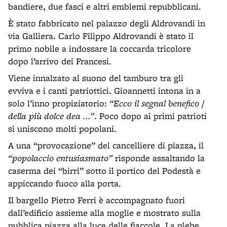
bandiere, due fasci e altri emblemi repubblicani.
È stato fabbricato nel palazzo degli Aldrovandi in
via Galliera. Carlo Filippo Aldrovandi è stato il
primo nobile a indossare la coccarda tricolore
dopo l’arrivo dei Francesi.
Viene innalzato al suono del tamburo tra gli
evviva e i canti patriottici. Gioannetti intona in a
solo l’inno propiziatorio:
“Ecco il segnal benefico /
della più dolce dea ...”
. Poco dopo ai primi patrioti
si uniscono molti popolani.
A una “provocazione” del cancelliere di piazza, il
“popolaccio entusiasmato”
risponde assaltando la
caserma dei “birri”
sotto il portico del Podestà e
appiccando fuoco alla porta.
Il bargello Pietro Ferri è accompagnato fuori
dall’edificio assieme alla moglie e mostrato sulla
pubblica piazza alla luce delle fiaccole. La plebe