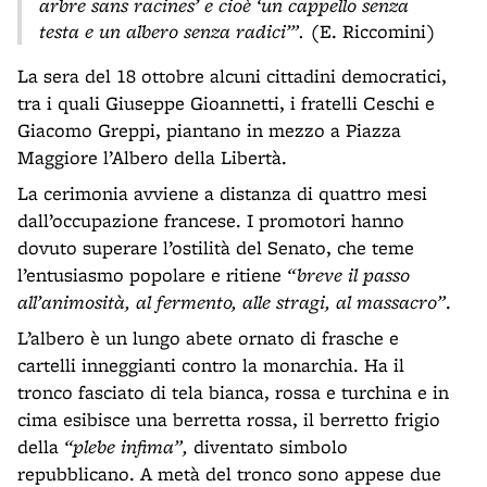
arbre sans racines’ e cioè ‘un cappello senza
testa e un albero senza radici’”.
(E. Riccomini)
La sera del 18 ottobre alcuni cittadini democratici,
tra i quali Giuseppe Gioannetti, i fratelli Ceschi e
Giacomo Greppi, piantano in mezzo a Piazza
Maggiore l’Albero della Libertà.
La cerimonia avviene a distanza di quattro mesi
dall’occupazione francese. I promotori hanno
dovuto superare l’ostilità del Senato, che teme
l’entusiasmo popolare e ritiene
“breve il passo
all’animosità, al fermento, alle stragi, al massacro”
.
L’albero è un lungo abete ornato di frasche e
cartelli inneggianti contro la monarchia. Ha il
tronco fasciato di tela bianca, rossa e turchina e in
cima esibisce una berretta rossa, il berretto frigio
della
“plebe infima”,
diventato simbolo
repubblicano. A metà del tronco sono appese due