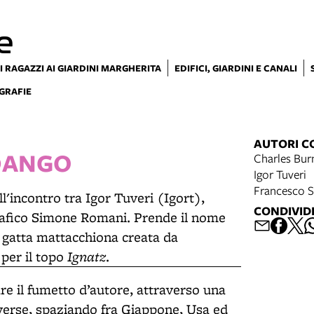
e
I RAGAZZI AI GIARDINI MARGHERITA
EDIFICI, GIARDINI E CANALI
GRAFIE
AUTORI C
DANGO
Charles Bur
Igor Tuveri
Francesco S
l'incontro tra Igor Tuveri (Igort),
CONDIVID
grafico Simone Romani. Prende il nome
a gatta mattacchiona creata da
Ignatz
per il topo
.
are il fumetto d’autore, attraverso una
diverse, spaziando fra Giappone, Usa ed