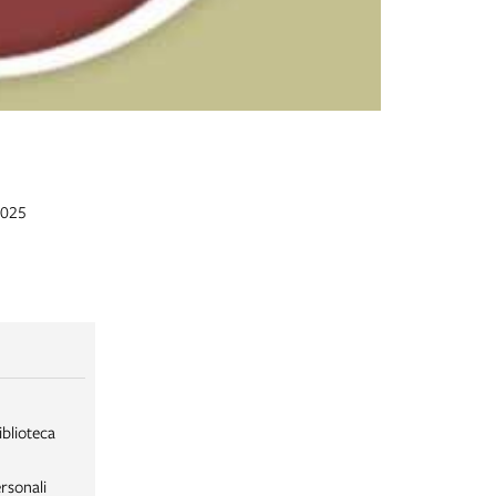
2025
iblioteca
rsonali