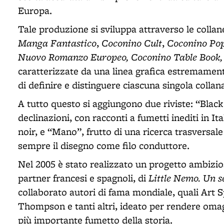
Europa.
Tale produzione si sviluppa attraverso le colla
Manga Fantastico
Coconino Cult
Coconino Po
,
,
Nuovo Romanzo Europeo, Coconino Table Book,
caratterizzate da una linea grafica estremament
di definire e distinguere ciascuna singola collan
A tutto questo si aggiungono due riviste: “Black"
declinazioni, con racconti a fumetti inediti in Ita
noir, e “Mano”, frutto di una ricerca trasversale
sempre il disegno come filo conduttore.
Nel 2005 è stato realizzato un progetto ambizios
Little Nemo. Un s
partner francesi e spagnoli, di
collaborato autori di fama mondiale, quali Art
Thompson e tanti altri, ideato per rendere oma
più importante fumetto della storia.