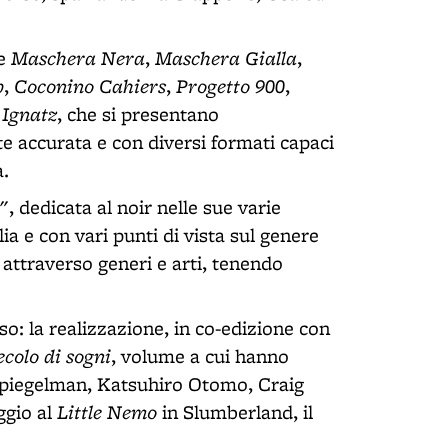
Maschera Nera
Maschera Gialla
ne
,
,
p
Coconino Cahiers
Progetto 900
,
,
,
 Ignatz
, che si presentano
e accurata e con diversi formati capaci
a.
, dedicata al noir nelle sue varie
lia e con vari punti di vista sul genere
 attraverso generi e arti, tenendo
o: la realizzazione, in co-edizione con
ecolo di sogni
, volume a cui hanno
 Spiegelman, Katsuhiro Otomo, Craig
Little Nemo
ggio al
in Slumberland, il