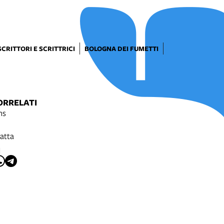
SCRITTORI E SCRITTRICI
BOLOGNA DEI FUMETTI
ORRELATI
ns
atta
I