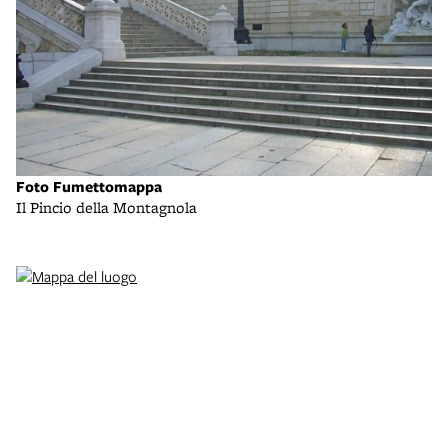
Sc
Foto Fumettomappa
Da
Il Pincio della Montagnola