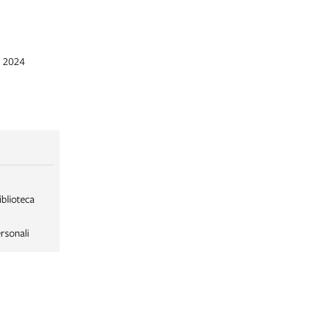
n 2024
iblioteca
rsonali
LABORSA