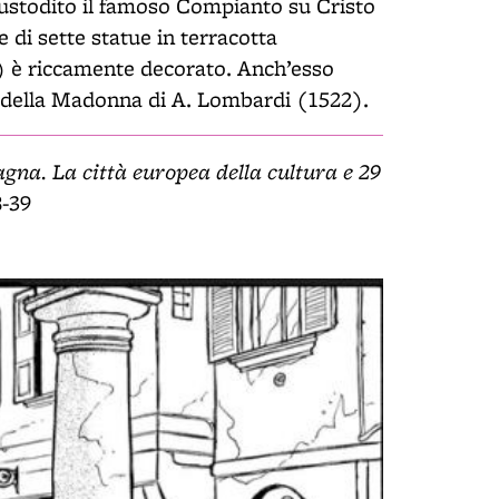
 custodito il famoso Compianto su Cristo
 di sette statue in terracotta
7) è riccamente decorato. Anch’esso
o della Madonna di A. Lombardi (1522).
gna. La città europea della cultura e 29
8-39