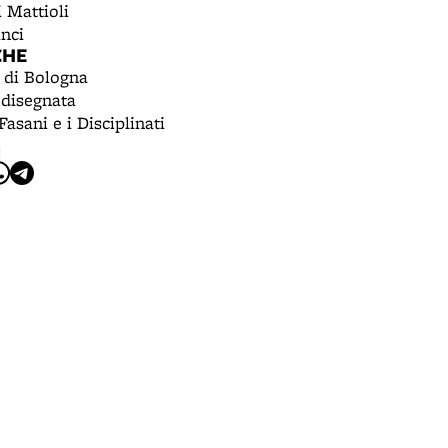
 Mattioli
nci
CHE
 di Bologna
disegnata
Fasani e i Disciplinati
I