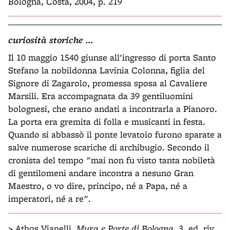
Bologna, Costa, 2004, p. 219
curiosità storiche ...
Il 10 maggio 1540 giunse all'ingresso di porta Santo
Stefano la nobildonna Lavinia Colonna, figlia del
Signore di Zagarolo, promessa sposa al Cavaliere
Marsili. Era accompagnata da 39 gentiluomini
bolognesi, che erano andati a incontrarla a Pianoro.
La porta era gremita di folla e musicanti in festa.
Quando si abbassò il ponte levatoio furono sparate a
salve numerose scariche di archibugio. Secondo il
cronista del tempo "mai non fu visto tanta nobiletà
di gentilomeni andare incontra a nesuno Gran
Maestro, o vo dire, principo, né a Papa, né a
imperatori, né a re".
>
Athos Vianelli,
Mura e Porte di Bologna
, 3. ed. riv.