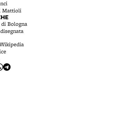
nci
 Mattioli
CHE
 di Bologna
disegnata
 Wikipedia
ice
I