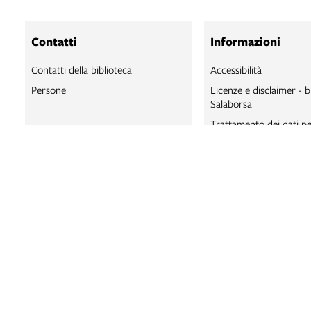
Contatti
Informazioni
Contatti della biblioteca
Accessibilità
Persone
Licenze e disclaimer - b
Salaborsa
Trattamento dei dati pe
BIBLIOTECA SA
BIBLIOTECA SA
BOLOGNA ONLI
SALABORSA LA