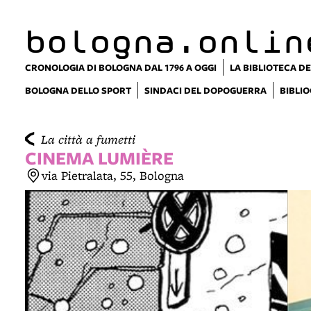
item 1 of 4
bologna.onlin
CRONOLOGIA DI BOLOGNA DAL 1796 A OGGI
LA BIBLIOTECA DE
BOLOGNA DELLO SPORT
SINDACI DEL DOPOGUERRA
BIBLIO
La città a fumetti
CINEMA LUMIÈRE
via Pietralata, 55, Bologna