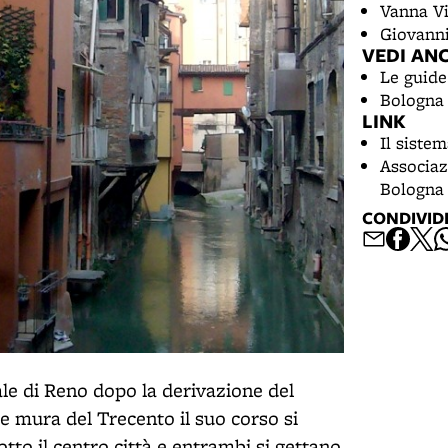
Vanna Vi
Giovanni
VEDI AN
Le guide
Bologna 
LINK
Il sistem
Associaz
Bologna
CONDIVID
ale di Reno dopo la derivazione del
le mura del Trecento il suo corso si
tto il centro città e entrambi si gettano