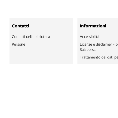
Contatti
Informazioni
Contatti della biblioteca
Accessibilità
Persone
Licenze e disclaimer - b
Salaborsa
Trattamento dei dati pe
BIBLIOTECA SA
BIBLIOTECA SA
BOLOGNA ONLI
SALABORSA LA