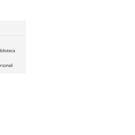
iblioteca
rsonali
LABORSA
LABORSA RAGAZZI
NE
B