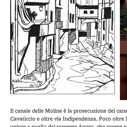
Il canale delle Moline è la prosecuzione del can
Cavaticcio e oltre via Indipendenza. Poco oltre 
unisce a quello del torrente Aposa, che scorre so