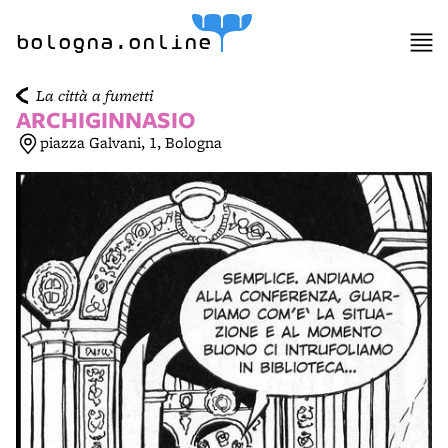
item 1 of 6
bologna.online
La città a fumetti
ARCHIGINNASIO
piazza Galvani, 1, Bologna