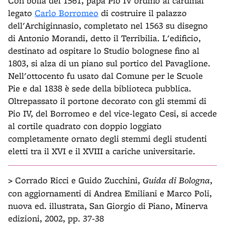
Con bolla del 1561, papa Pio IV ordinò al cardinal
legato
Carlo Borromeo
di costruire il palazzo
dell'Archiginnasio, completato nel 1563 su disegno
di Antonio Morandi, detto il Terribilia. L'edificio,
destinato ad ospitare lo Studio bolognese fino al
1803, si alza di un piano sul portico del Pavaglione.
Nell'ottocento fu usato dal Comune per le Scuole
Pie e dal 1838 è sede della biblioteca pubblica.
Oltrepassato il portone decorato con gli stemmi di
Pio IV, del Borromeo e del vice-legato Cesi, si accede
al cortile quadrato con doppio loggiato
completamente ornato degli stemmi degli studenti
eletti tra il XVI e il XVIII a cariche universitarie.
>
Corrado Ricci e Guido Zucchini,
Guida di Bologna
,
con aggiornamenti di Andrea Emiliani e Marco Poli,
nuova ed. illustrata, San Giorgio di Piano, Minerva
edizioni, 2002, pp. 37-38