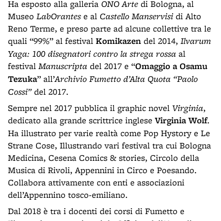
Ha esposto alla galleria
ONO Arte
di Bologna, al
Museo
LabOrantes
e al
Castello Manservisi
di Alto
Reno Terme, e preso parte ad alcune collettive tra le
quali “99%” al festival
Komikazen
del 2014,
Ilvarum
Yaga: 100 disegnatori contro la strega rossa
al
festival
Manuscripta
del 2017 e “
Omaggio a Osamu
Tezuka
” all’
Archivio Fumetto d’Alta Quota “Paolo
Cossi”
del 2017.
Sempre nel 2017 pubblica il graphic novel
Virginia
,
dedicato alla grande scrittrice inglese
Virginia Wolf
.
Ha illustrato per varie realtà come Pop Hystory e Le
Strane Cose, Illustrando vari festival tra cui Bologna
Medicina, Cesena Comics & stories, Circolo della
Musica di Rivoli, Appennini in Circo e Poesando.
Collabora attivamente con enti e associazioni
dell’Appennino tosco-emiliano.
Dal 2018 è tra i docenti dei corsi di Fumetto e