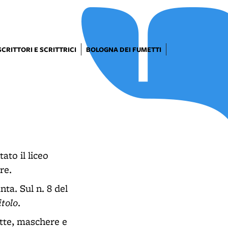
SCRITTORI E SCRITTRICI
BOLOGNA DEI FUMETTI
ato il liceo
re.
nta. Sul n. 8 del
itolo
.
ette, maschere e