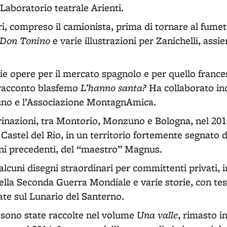
 Laboratorio teatrale Arienti.
ri, compreso il camionista, prima di tornare al fume
Don Tonino
e varie illustrazioni per Zanichelli, assi
ie opere per il mercato spagnolo e per quello france
L’hanno santa?
l racconto blasfemo
Ha collaborato ino
o e l’Associazione MontagnAmica.
inazioni, tra Montorio, Monzuno e Bologna, nel 2010 
Castel del Rio, in un territorio fortemente segnato 
nni precedenti, del “maestro” Magnus.
alcuni disegni straordinari per committenti privati, i
della Seconda Guerra Mondiale e varie storie, con tes
ate sul Lunario del Santerno.
Una valle
 sono state raccolte nel volume
, rimasto i