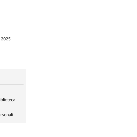
r 2025
iblioteca
rsonali