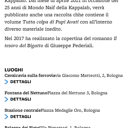
Kappalab. Dal mese di aprile 2021 in occasione dei
25 anni di Mondo Naif della Kappalab, verrà
pubblicato anche una raccolta chhe contiene il
volume
Tutta colpa di Pupi Avati
con all’interno
diverso materiale inedito.
Nel 2017 ha realizzato la copertina del romanzo
Il
tesoro del Bigatto
di Giuseppe Pederiali.
LUOGHI
Cavalcavia sulla ferrovia
via Giacomo Matteotti, 2, Bologna
DETTAGLI
Fontana del Nettuno
Piazza del Nettuno 3, Bologna
DETTAGLI
Stazione centrale
Piazza Medaglie Oro, Bologna
DETTAGLI
Palazzo dei Notai
Via Pignattari, 1, Bologna