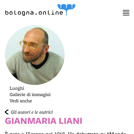
lla
ppa
bologna.online
Luoghi
Gallerie di immagini
Vedi anche
Gli autori e le autrici
GIANMARIA LIANI
È nato a Vicenza nel 1968. Ha debuttato su “Mondo