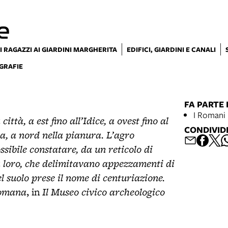
e
I RAGAZZI AI GIARDINI MARGHERITA
EDIFICI, GIARDINI E CANALI
GRAFIE
FA PARTE 
I Romani 
ittà, a est fino all’Idice, a ovest fino al
CONDIVID
a, a nord nella pianura. L’agro
sibile constatare, da un reticolo di
fra loro, che delimitavano appezzamenti di
l suolo prese il nome di centuriazione.
romana
Il Museo civico archeologico
, in