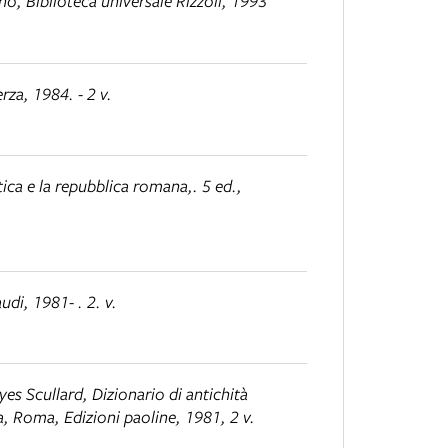
ano, Biblioteca universale Rizzoli, 1993
rza, 1984. - 2 v.
ntica e la repubblica romana
,. 5 ed.,
udi, 1981- . 2. v.
es Scullard,
Dizionario di antichità
lla, Roma, Edizioni paoline, 1981, 2 v.