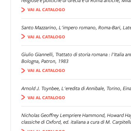
religiose e politiche di Grecia e di Roma antiche
, Mil
VAI AL CATALOGO
Santo Mazzarino,
L'impero romano
, Roma-Bari, Late
VAI AL CATALOGO
Giulio Giannelli,
Trattato di storia romana : l'Italia a
Bologna, Patron, 1983
VAI AL CATALOGO
Arnold J. Toynbee,
L'eredita di Annibale
, Torino, Eina
VAI AL CATALOGO
Nicholas Geoffrey Lempriere Hammond, Howard Hay
classiche di Oxford
, ed. italiana a cura di M. Carpite