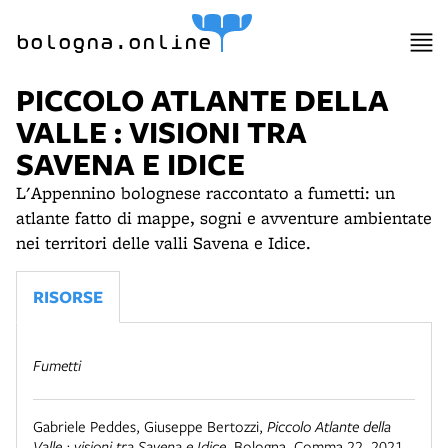
bologna.online
PICCOLO ATLANTE DELLA
VALLE : VISIONI TRA
SAVENA E IDICE
L'Appennino bolognese raccontato a fumetti: un
atlante fatto di mappe, sogni e avventure ambientate
nei territori delle valli Savena e Idice.
RISORSE
Fumetti
Gabriele Peddes, Giuseppe Bertozzi
,
Piccolo Atlante della
Valle : visioni tra Savena e Idice
,
Bologna
,
Comma 22, 2021