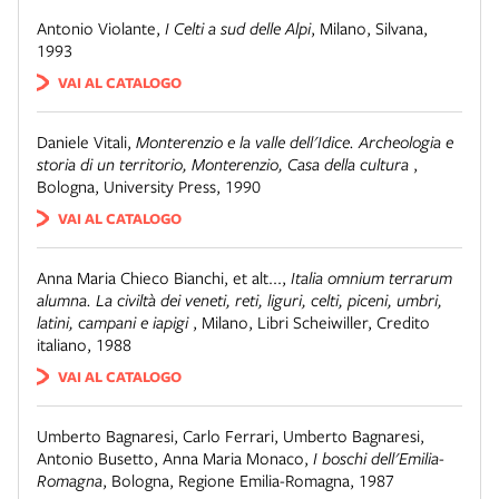
Antonio Violante
,
I Celti a sud delle Alpi
,
Milano
,
Silvana,
1993
VAI AL CATALOGO
Daniele Vitali
,
Monterenzio e la valle dell'Idice. Archeologia e
storia di un territorio, Monterenzio, Casa della cultura
,
Bologna
,
University Press, 1990
VAI AL CATALOGO
Anna Maria Chieco Bianchi, et alt...
,
Italia omnium terrarum
alumna. La civiltà dei veneti, reti, liguri, celti, piceni, umbri,
latini, campani e iapigi
,
Milano
,
Libri Scheiwiller, Credito
italiano, 1988
VAI AL CATALOGO
Umberto Bagnaresi, Carlo Ferrari, Umberto Bagnaresi,
Antonio Busetto, Anna Maria Monaco
,
I boschi dell'Emilia-
Romagna
,
Bologna
,
Regione Emilia-Romagna, 1987