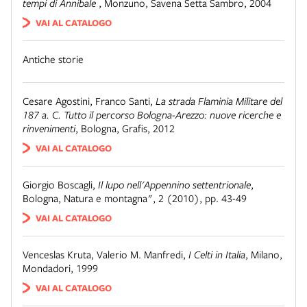
tempi di Annibale
,
Monzuno
,
Savena Setta Sambro, 2004
VAI AL CATALOGO
Antiche storie
Cesare Agostini, Franco Santi
,
La strada Flaminia Militare del
187 a. C. Tutto il percorso Bologna-Arezzo: nuove ricerche e
rinvenimenti
,
Bologna
,
Grafis, 2012
VAI AL CATALOGO
Giorgio Boscagli
,
Il lupo nell'Appennino settentrionale
,
Bologna
,
Natura e montagna", 2 (2010), pp. 43-49
VAI AL CATALOGO
Venceslas Kruta, Valerio M. Manfredi
,
I Celti in Italia
,
Milano
,
Mondadori, 1999
VAI AL CATALOGO