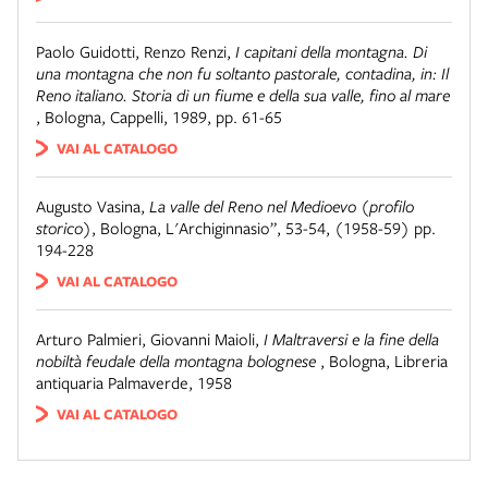
Paolo Guidotti, Renzo Renzi
,
I capitani della montagna. Di
una montagna che non fu soltanto pastorale, contadina, in: Il
Reno italiano. Storia di un fiume e della sua valle, fino al mare
,
Bologna
,
Cappelli, 1989, pp. 61-65
VAI AL CATALOGO
Augusto Vasina
,
La valle del Reno nel Medioevo (profilo
storico)
,
Bologna
,
L'Archiginnasio”, 53-54, (1958-59) pp.
194-228
VAI AL CATALOGO
Arturo Palmieri, Giovanni Maioli
,
I Maltraversi e la fine della
nobiltà feudale della montagna bolognese
,
Bologna
,
Libreria
antiquaria Palmaverde, 1958
VAI AL CATALOGO