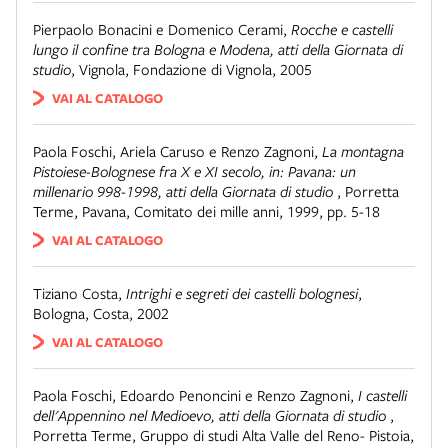
Pierpaolo Bonacini e Domenico Cerami
,
Rocche e castelli
lungo il confine tra Bologna e Modena, atti della Giornata di
studio
,
Vignola
,
Fondazione di Vignola, 2005
VAI AL CATALOGO
Paola Foschi, Ariela Caruso e Renzo Zagnoni
,
La montagna
Pistoiese-Bolognese fra X e XI secolo, in: Pavana: un
millenario 998-1998, atti della Giornata di studio
,
Porretta
Terme, Pavana
,
Comitato dei mille anni, 1999, pp. 5-18
VAI AL CATALOGO
Tiziano Costa
,
Intrighi e segreti dei castelli bolognesi
,
Bologna
,
Costa, 2002
VAI AL CATALOGO
Paola Foschi, Edoardo Penoncini e Renzo Zagnoni
,
I castelli
dell'Appennino nel Medioevo, atti della Giornata di studio
,
Porretta Terme
,
Gruppo di studi Alta Valle del Reno- Pistoia,