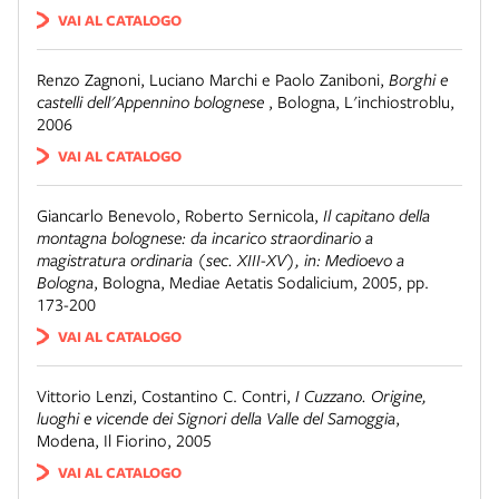
VAI AL CATALOGO
Renzo Zagnoni, Luciano Marchi e Paolo Zaniboni
,
Borghi e
castelli dell'Appennino bolognese
,
Bologna
,
L'inchiostroblu,
2006
VAI AL CATALOGO
Giancarlo Benevolo, Roberto Sernicola
,
Il capitano della
montagna bolognese: da incarico straordinario a
magistratura ordinaria (sec. XIII-XV), in: Medioevo a
Bologna
,
Bologna
,
Mediae Aetatis Sodalicium, 2005, pp.
173-200
VAI AL CATALOGO
Vittorio Lenzi, Costantino C. Contri
,
I Cuzzano. Origine,
luoghi e vicende dei Signori della Valle del Samoggia
,
Modena
,
Il Fiorino, 2005
VAI AL CATALOGO