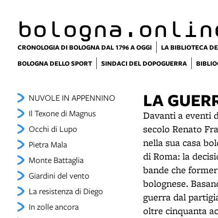
bologna.onlin
CRONOLOGIA DI BOLOGNA DAL 1796 A OGGI
LA BIBLIOTECA DE
BOLOGNA DELLO SPORT
SINDACI DEL DOPOGUERRA
BIBLIO
LA GUER
NUVOLE IN APPENNINO
Il Texone di Magnus
Davanti a eventi 
secolo Renato Fra
Occhi di Lupo
nella sua casa bo
Pietra Mala
di Roma: la decisi
Monte Battaglia
bande che formera
Giardini del vento
bolognese. Basand
La resistenza di Diego
guerra dal partigi
In zolle ancora
oltre cinquanta a