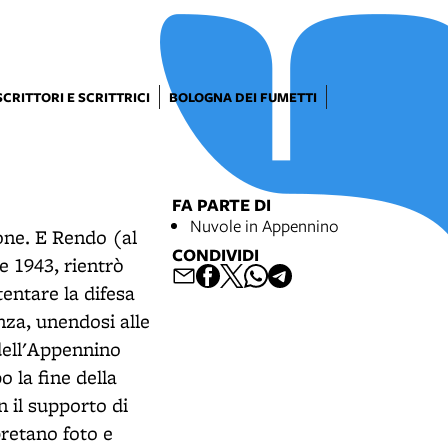
SCRITTORI E SCRITTRICI
BOLOGNA DEI FUMETTI
FA PARTE DI
Nuvole in Appennino
one.
E Rendo (al
CONDIVIDI
e 1943, rientrò
entare la difesa
nza, unendosi alle
 dell'Appennino
 la fine della
n il supporto di
pretano foto e