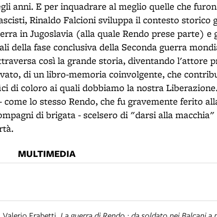
gli anni. E per inquadrare al meglio quelle che furon
fascisti, Rinaldo Falcioni sviluppa il contesto storico 
rra in Jugoslavia (alla quale Rendo prese parte) e gl
li della fase conclusiva della Seconda guerra mondia
traversa così la grande storia, diventando l'attore pr
vato, di un libro-memoria coinvolgente, che contribu
rifici di coloro ai quali dobbiamo la nostra Liberazion
 - come lo stesso Rendo, che fu gravemente ferito alla
ompagni di brigata - scelsero di "darsi alla macchia
rtà.
MULTIMEDIA
 Valerio Frabetti
,
La guerra di Rendo : da soldato nei Balcani a 