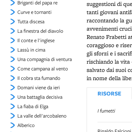
Briganti del papa re
suggestioni di que
tanti giovani anti
Curve e tornanti
raccontando la gue
Tutta discesa
avvenimenti crucia
La finestra del diavolo
Renato Frabetti at
Il conte e l'inglese
coraggioso e riser
Lassù in cima
gli sforzi e i sac
Una compagnia di ventura
rischiando la vita
Come campana al vento
salvato dai suoi c
in nome della libe
Il cobra sta fumando
Domani viene da ieri
RISORSE
Una battaglia decisiva
La fiaba di Elga
I fumetti
La valle dell'arcobaleno
Alberico
Rinaldo Falcioni,