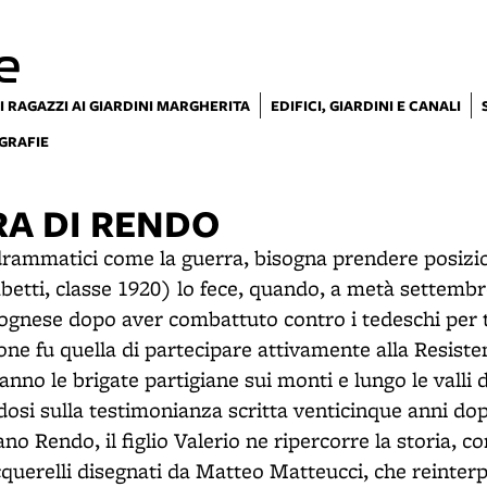
e
I RAGAZZI AI GIARDINI MARGHERITA
EDIFICI, GIARDINI E CANALI
GRAFIE
RA DI RENDO
drammatici come la guerra, bisogna prendere posizi
betti, classe 1920) lo fece, quando, a metà settembr
lognese dopo aver combattuto contro i tedeschi per t
one fu quella di partecipare attivamente alla Resiste
nno le brigate partigiane sui monti e lungo le valli
osi sulla testimonianza scritta venticinque anni dopo
ano Rendo, il figlio Valerio ne ripercorre la storia, co
cquerelli disegnati da Matteo Matteucci, che reinter