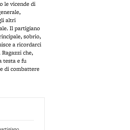
o le vicende di
generale,
i altri
le. Il partigiano
incipale, sobrio,
isce a ricordarci
e. Ragazzi che,
 testa e fu
" e di combattere
partigiano