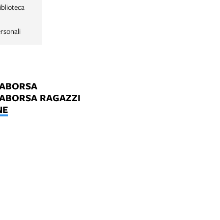
iblioteca
rsonali
LABORSA
LABORSA RAGAZZI
NE
B