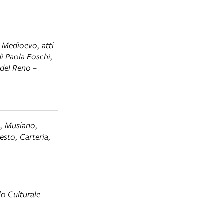
el Medioevo
, atti
di Paola Foschi,
 del Reno –
o, Musiano,
esto, Carteria
,
lo Culturale