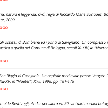
ia, natura e leggenda
, dvd, regia di Riccardo Maria Soriquez, B
te, 2009
LOGO
Gli ospitali di Bombiana ed i ponti di Savignano. Un complesso v
tica a quella del Comune di Bologna, secoli XI-XIV
, in “Nuete
LOGO
San Biagio di Casagliola. Un ospitale medievale presso Vergato l
XII-XV
, in “Nueter”, XXII, 1996, pp. 161-176
LOGO
Imelde Bentivogli,
Andar per santuari. 50 santuari mariani bolog