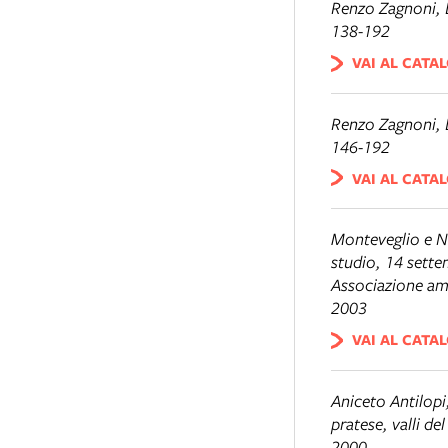
Renzo Zagnoni,
138-192
VAI AL CATA
Renzo Zagnoni,
146-192
VAI AL CATA
Monteveglio e No
studio, 14 sett
Associazione ami
2003
VAI AL CATA
Aniceto Antilop
pratese, valli d
2000