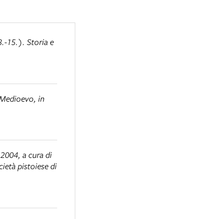
8.-15.). Storia e
l Medioevo
, in
 2004, a cura di
ietà pistoiese di