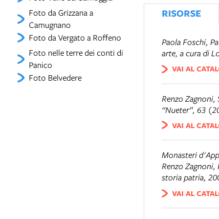
RISORSE
Foto da Grizzana a
Camugnano
Foto da Vergato a Roffeno
Paola Foschi, P
Foto nelle terre dei conti di
arte
, a cura di 
Panico
VAI AL CATA
Foto Belvedere
Renzo Zagnoni,
“Nueter”, 63 (2
VAI AL CATA
Monasteri d'Ap
Renzo Zagnoni, P
storia patria, 2
VAI AL CATA