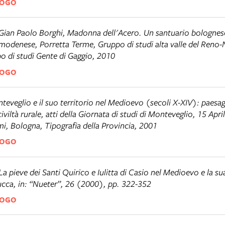
LOGO
Gian Paolo Borghi,
Madonna dell'Acero. Un santuario bolognese
 modenese
, Porretta Terme, Gruppo di studi alta valle del Reno-
 di studi Gente di Gaggio, 2010
LOGO
teveglio e il suo territorio nel Medioevo (secoli X-XIV): paesag
viltà rurale
, atti della Giornata di studi di Monteveglio, 15 Apri
, Bologna, Tipografia della Provincia, 2001
LOGO
La pieve dei Santi Quirico e Iulitta di Casio nel Medioevo e la s
ucca
, in: “Nueter”, 26 (2000), pp. 322-352
LOGO