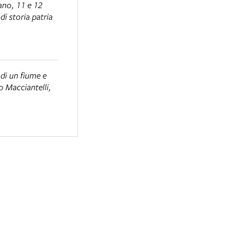
nano, 11 e 12
i storia patria
 di un fiume e
o Macciantelli,