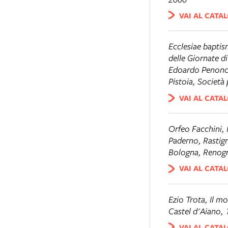
VAI AL CATA
Ecclesiae baptis
delle Giornate d
Edoardo Penoncin
Pistoia, Società 
VAI AL CATA
Orfeo Facchini, 
Paderno, Rastign
Bologna, Renogr
VAI AL CATA
Ezio Trota,
Il mo
Castel d'Aiano,
VAI AL CATA