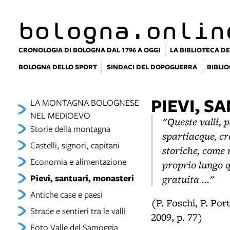
bologna.onlin
CRONOLOGIA DI BOLOGNA DAL 1796 A OGGI
LA BIBLIOTECA DE
BOLOGNA DELLO SPORT
SINDACI DEL DOPOGUERRA
BIBLIO
PIEVI, S
LA MONTAGNA BOLOGNESE
NEL MEDIOEVO
"Queste valli, 
Storie della montagna
spartiacque, cr
Castelli, signori, capitani
storiche, come 
Economia e alimentazione
proprio lungo q
Pievi, santuari, monasteri
gratuita ..."
Antiche case e paesi
(P. Foschi, P. Por
Strade e sentieri tra le valli
2009, p. 77)
Foto Valle del Samoggia