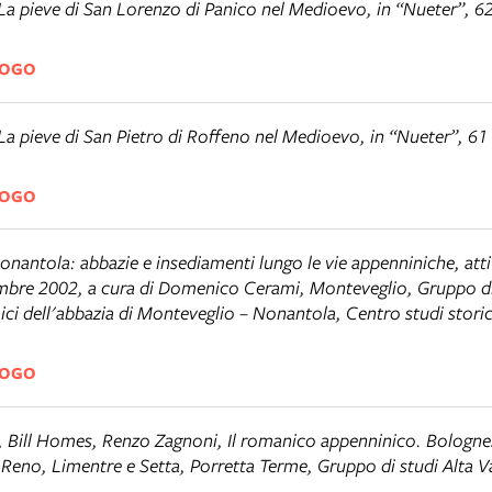
La pieve di San Lorenzo di Panico nel Medioevo
, in “Nueter”, 6
LOGO
La pieve di San Pietro di Roffeno nel Medioevo
, in “Nueter”, 6
LOGO
nantola: abbazie e insediamenti lungo le vie appenniniche
, att
embre 2002, a cura di Domenico Cerami, Monteveglio, Gruppo di 
ci dell'abbazia di Monteveglio – Nonantola, Centro studi storic
LOGO
i, Bill Homes, Renzo Zagnoni,
Il romanico appenninico. Bolognes
el Reno, Limentre e Setta, Porretta Terme
, Gruppo di studi Alta V