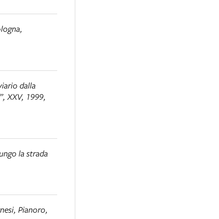
ologna,
iario dalla
r”, XXV, 1999,
ungo la strada
nesi
, Pianoro,