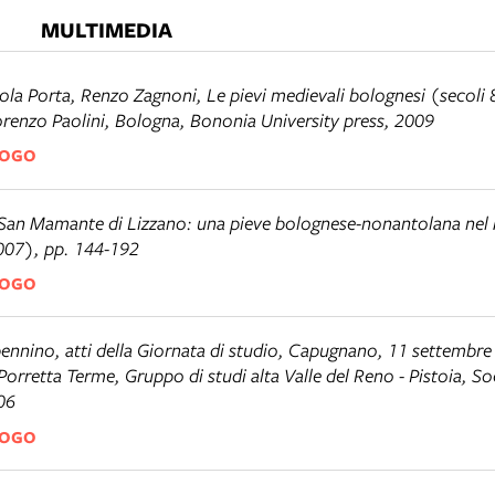
MULTIMEDIA
aola Porta, Renzo Zagnoni,
Le pievi medievali bolognesi (secoli 
Lorenzo Paolini, Bologna, Bononia University press, 2009
LOGO
San Mamante di Lizzano: una pieve bolognese-nonantolana ne
007), pp. 144-192
LOGO
pennino
, atti della Giornata di studio, Capugnano, 11 settembre
orretta Terme, Gruppo di studi alta Valle del Reno - Pistoia, Soc
006
LOGO