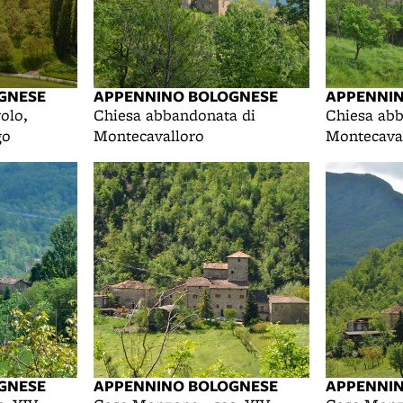
GNESE
APPENNINO BOLOGNESE
APPENNI
olo,
Chiesa abbandonata di
Chiesa abb
go
Montecavalloro
Montecava
GNESE
APPENNINO BOLOGNESE
APPENNI