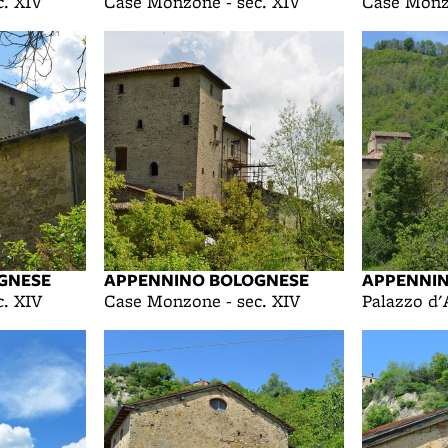
. XIV
Case Monzone - sec. XIV
Case Monzo
GNESE
APPENNINO BOLOGNESE
APPENNI
. XIV
Case Monzone - sec. XIV
Palazzo d'