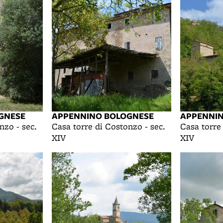
GNESE
APPENNINO BOLOGNESE
APPENNI
nzo - sec.
Casa torre di Costonzo - sec.
Casa torre
XIV
XIV