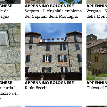
GNESE
APPENNINO BOLOGNESE
APPENNI
de dei
Vergato - Il cinghiale emblema
Vergato - 
tagna
dei Capitani della Montagna
della Mon
GNESE
APPENNINO BOLOGNESE
APPENNI
ricorda la
Riola Vecchia
Chiesa di 
alazzo dei
c.