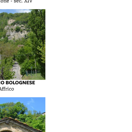
ne - sec. XIV
NO BOLOGNESE
Affrico