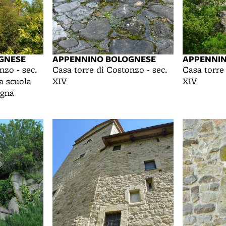
GNESE
APPENNINO BOLOGNESE
APPENNI
nzo - sec.
Casa torre di Costonzo - sec.
Casa torre
ca scuola
XIV
XIV
agna