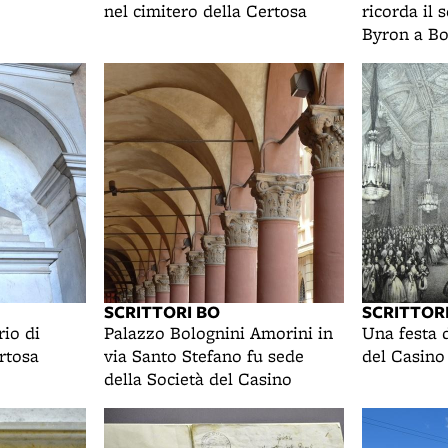
nel cimitero della Certosa
ricorda il 
Byron a B
SCRITTORI BO
SCRITTOR
io di
Palazzo Bolognini Amorini in
Una festa d
rtosa
via Santo Stefano fu sede
del Casino
della Società del Casino