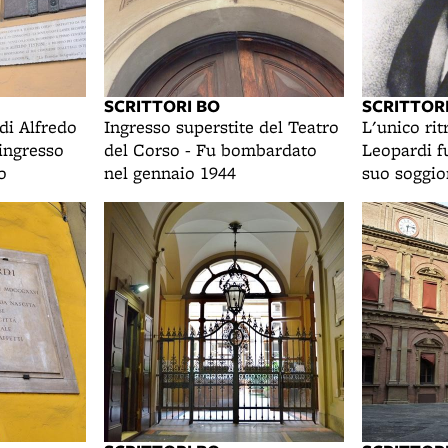
SCRITTORI BO
SCRITTOR
di Alfredo
Ingresso superstite del Teatro
L'unico rit
'ingresso
del Corso - Fu bombardato
Leopardi fu
o
nel gennaio 1944
suo soggio