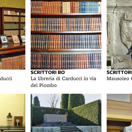
SCRITTORI BO
SCRITTOR
rducci
La libreria di Carducci in via
Mausoleo 
del Piombo