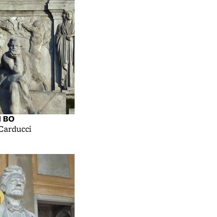
I BO
Carducci