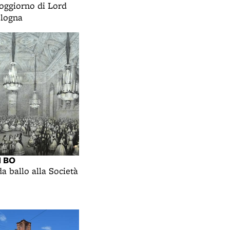
soggiorno di Lord
ologna
I BO
a ballo alla Società