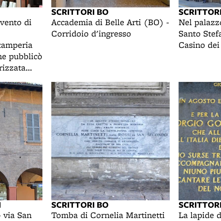
SCRITTORI BO
SCRITTOR
nvento di
Accademia di Belle Arti (BO) -
Nel palazz
Corridoio d'ingresso
Santo Stef
stamperia
Casino dei
he pubblicò
rizzata
o
I
SCRITTORI BO
SCRITTOR
- via San
Tomba di Cornelia Martinetti
La lapide 