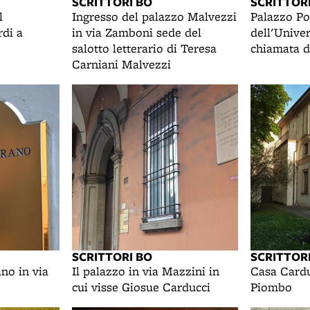
SCRITTORI BO
SCRITTOR
l
Ingresso del palazzo Malvezzi
Palazzo Po
rdi a
in via Zamboni sede del
dell'Univer
salotto letterario di Teresa
chiamata d
Carniani Malvezzi
SCRITTORI BO
SCRITTOR
no in via
Il palazzo in via Mazzini in
Casa Cardu
cui visse Giosue Carducci
Piombo