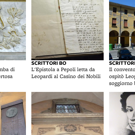
SCRITTORI BO
SCRITTOR
omba di
L'Epistola a Pepoli letta da
Il convent
ertosa
Leopardi al Casino dei Nobili
ospitò Leo
soggiorno 