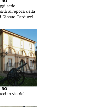
I BO
ggi sede
sità all'epoca della
i Giosue Carducci
I BO
cci in via del