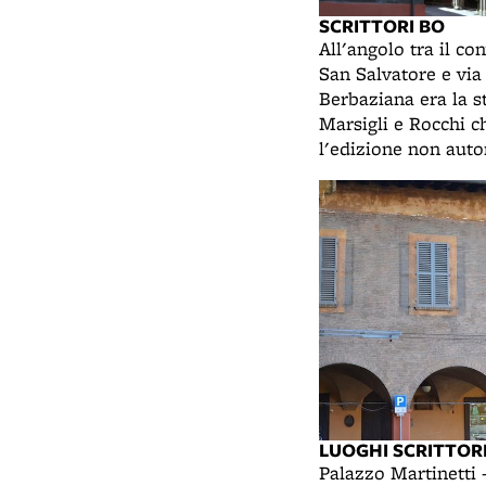
SCRITTORI BO
All'angolo tra il co
San Salvatore e via
Berbaziana era la 
Marsigli e Rocchi c
l'edizione non auto
dell'Ortis di Foscol
LUOGHI SCRITTOR
Palazzo Martinetti 