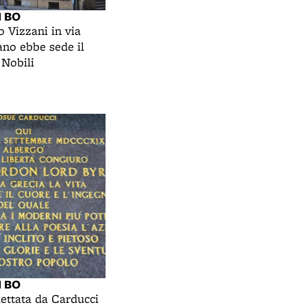
I BO
o Vizzani in via
ano ebbe sede il
 Nobili
I BO
dettata da Carducci