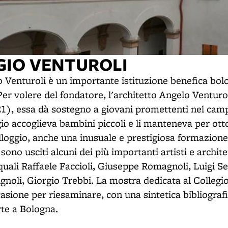
EGIO VENTUROLI
ico Venturoli è un importante istituzione benefica bol
Per volere del fondatore, l'architetto Angelo Ventur
1), essa dà sostegno a giovani promettenti nel camp
io accoglieva bambini piccoli e li manteneva per ott
alloggio, anche una inusuale e prestigiosa formazione
 sono usciti alcuni dei più importanti artisti e archite
quali Raffaele Faccioli, Giuseppe Romagnoli, Luigi S
gnoli, Giorgio Trebbi. La mostra dedicata al Collegi
asione per riesaminare, con una sintetica bibliografi
rte a Bologna.