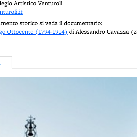
egio Artistico Venturoli
turoli.it
mento storico si veda il documentario:
ngo Ottocento (1794-1914)
di Alessandro Cavazza (
A