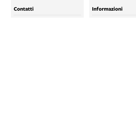
Contatti
Informazioni
Contatti della biblioteca
Accessibilità
Persone
Licenze e disclaimer - b
Salaborsa
Trattamento dei dati pe
BIBLIOTECA SA
BIBLIOTECA SA
BOLOGNA ONLI
SALABORSA LA