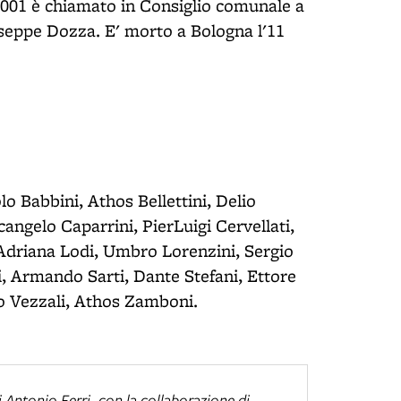
2001 è chiamato in Consiglio comunale a
seppe Dozza. E' morto a Bologna l'11
o Babbini, Athos Bellettini, Delio
ngelo Caparrini, PierLuigi Cervellati,
, Adriana Lodi, Umbro Lorenzini, Sergio
, Armando Sarti, Dante Stefani, Ettore
io Vezzali, Athos Zamboni.
di Antonio Ferri, con la collaborazione di