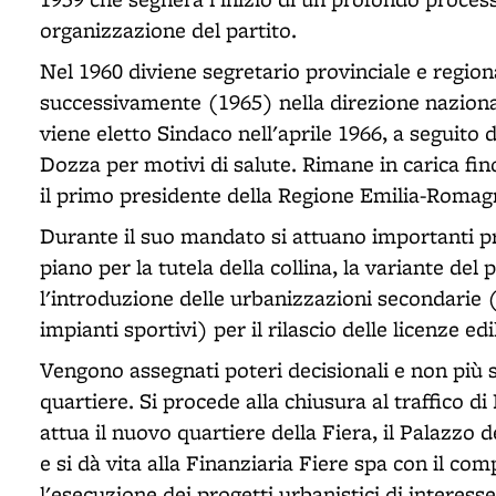
organizzazione del partito.
Nel 1960 diviene segretario provinciale e region
successivamente (1965) nella direzione naziona
viene eletto Sindaco nell'aprile 1966, a seguito
Dozza per motivi di salute. Rimane in carica fin
il primo presidente della Regione Emilia-Romagn
Durante il suo mandato si attuano importanti prog
piano per la tutela della collina, la variante del
l'introduzione delle urbanizzazioni secondarie (
impianti sportivi) per il rilascio delle licenze edil
Vengono assegnati poteri decisionali e non più s
quartiere. Si procede alla chiusura al traffico di
attua il nuovo quartiere della Fiera, il Palazzo 
e si dà vita alla Finanziaria Fiere spa con il co
l'esecuzione dei progetti urbanistici di interess