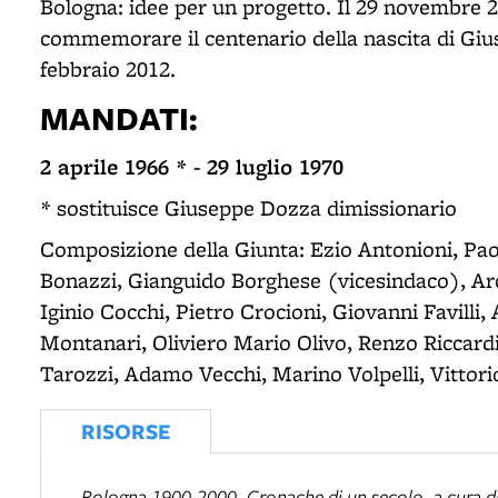
Bologna: idee per un progetto. Il 29 novembre 
commemorare il centenario della nascita di Giu
febbraio 2012.
MANDATI:
2 aprile 1966 * - 29 luglio 1970
* sostituisce Giuseppe Dozza dimissionario
Composizione della Giunta: Ezio Antonioni, Paol
Bonazzi, Gianguido Borghese (vicesindaco), Arca
Iginio Cocchi, Pietro Crocioni, Giovanni Favilli
Montanari, Oliviero Mario Olivo, Renzo Riccardi
Tarozzi, Adamo Vecchi, Marino Volpelli, Vittor
RISORSE
Bologna 1900-2000. Cronache di un secolo
, a cura 