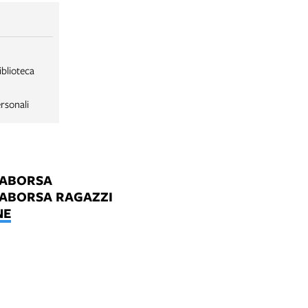
iblioteca
rsonali
LABORSA
LABORSA RAGAZZI
NE
B