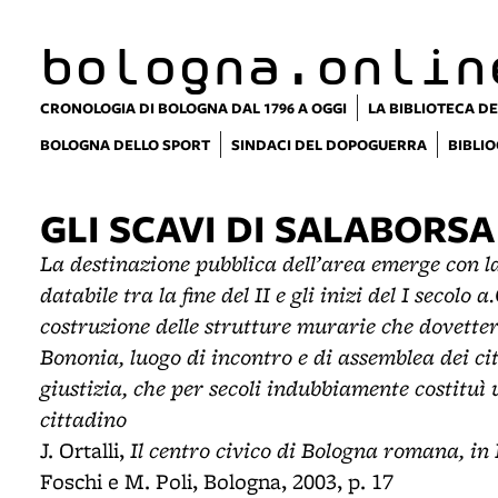
bologna.onlin
CRONOLOGIA DI BOLOGNA DAL 1796 A OGGI
LA BIBLIOTECA DE
BOLOGNA DELLO SPORT
SINDACI DEL DOPOGUERRA
BIBLIO
GLI SCAVI DI SALABORSA
La destinazione pubblica dell’area emerge con l
databile tra la fine del II e gli inizi del I secolo 
costruzione delle strutture murarie che dovetter
Bononia, luogo di incontro e di assemblea dei ci
giustizia, che per secoli indubbiamente costituì u
cittadino
Il centro civico di Bologna romana, in
J. Ortalli,
Foschi e M. Poli, Bologna, 2003, p. 17