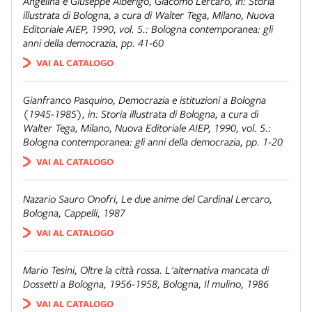
Angelina e Giuseppe Alberigo,
Giacomo Lercaro
, in:
Storia
illustrata di Bologna
, a cura di Walter Tega, Milano, Nuova
Editoriale AIEP, 1990, vol. 5.:
Bologna contemporanea: gli
anni della democrazia
, pp. 41-60
VAI AL CATALOGO
Gianfranco Pasquino,
Democrazia e istituzioni a Bologna
(1945-1985)
, in:
Storia illustrata di Bologna
, a cura di
Walter Tega, Milano, Nuova Editoriale AIEP, 1990, vol. 5.:
Bologna contemporanea: gli anni della democrazia
, pp. 1-20
VAI AL CATALOGO
Nazario Sauro Onofri,
Le due anime del Cardinal Lercaro
,
Bologna, Cappelli, 1987
VAI AL CATALOGO
Mario Tesini,
Oltre la città rossa. L'alternativa mancata di
Dossetti a Bologna, 1956-1958
, Bologna, Il mulino, 1986
VAI AL CATALOGO