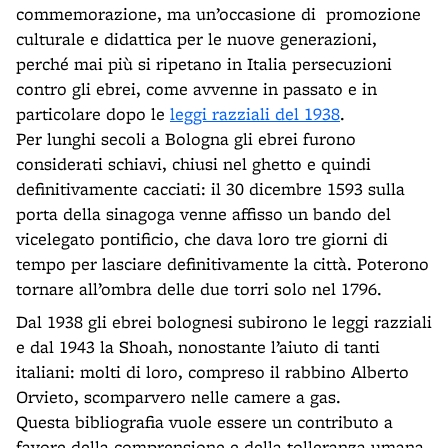
commemorazione, ma un’occasione di promozione
culturale e didattica per le nuove generazioni,
perché mai più si ripetano in Italia persecuzioni
contro gli ebrei, come avvenne in passato e in
particolare dopo le
leggi razziali del 1938
.
Per lunghi secoli a Bologna gli ebrei furono
considerati schiavi, chiusi nel ghetto e quindi
definitivamente cacciati: il 30 dicembre 1593 sulla
porta della sinagoga venne affisso un bando del
vicelegato pontificio, che dava loro tre giorni di
tempo per lasciare definitivamente la città. Poterono
tornare all’ombra delle due torri solo nel 1796.
Dal 1938 gli ebrei bolognesi subirono le leggi razziali
e dal 1943 la Shoah, nonostante l’aiuto di tanti
italiani: molti di loro, compreso il rabbino Alberto
Orvieto, scomparvero nelle camere a gas.
Questa bibliografia vuole essere un contributo a
favore della comprensione e della tolleranza umana.