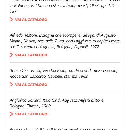
in Bologna
, in "Strenna storica bolognese", 1973, pp. 121-
137
VAI AL CATALOGO
Alfredo Testoni,
Bologna che scompare
, disegni di Augusto
Majani, Nasica, rist. della 2. ed. con l'aggiunta di capitoli tratti
da:
Ottocento bolognese
, Bologna, Cappelli, 1972
VAI AL CATALOGO
Renzo Giacomelli,
Vecchia Bologna. Ricordi di mezzo secolo
,
Rocca San Casciano, Cappelli, stampa 1962
VAI AL CATALOGO
Angiolino Boriani, Italo Cinti,
Augusto Majani pittore
,
Bologna, Tamari, 1960
VAI AL CATALOGO
Augusto Majani,
Ricordi fra due secoli
, memorie illustrate di