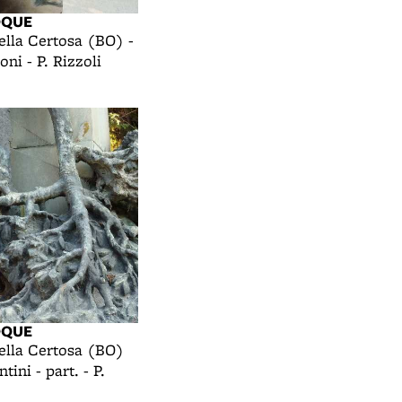
OQUE
ella Certosa (BO) -
ni - P. Rizzoli
OQUE
ella Certosa (BO)
ini - part. - P.