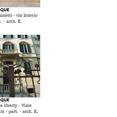
OQUE
netti - via Irnerio
. - arch. E.
OQUE
e liberty - Viale
ni - part. - arch. E.