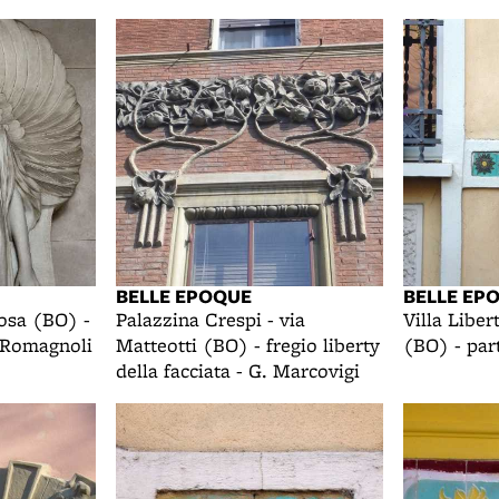
BELLE EPOQUE
BELLE EP
osa (BO) -
Palazzina Crespi - via
Villa Liber
. Romagnoli
Matteotti (BO) - fregio liberty
(BO) - part
della facciata - G. Marcovigi