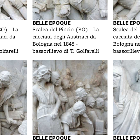
BELLE EPOQUE
BELLE EP
BO) - La
Scalea del Pincio (BO) - La
Scalea del
iaci da
cacciata degli Austriaci da
cacciata de
Bologna nel 1848 -
Bologna ne
olfarelli
bassorilievo di T. Golfarelli
bassoriliev
BELLE EPOQUE
BELLE EP