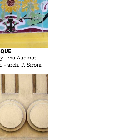
OQUE
ty - via Audinot
. - arch. P. Sironi