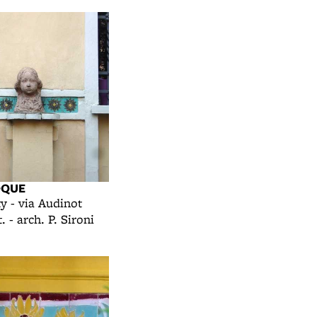
OQUE
ty - via Audinot
. - arch. P. Sironi