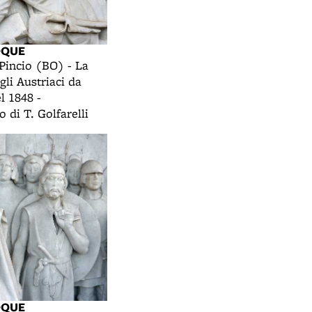
OQUE
 Pincio (BO) - La
gli Austriaci da
l 1848 -
o di T. Golfarelli
OQUE