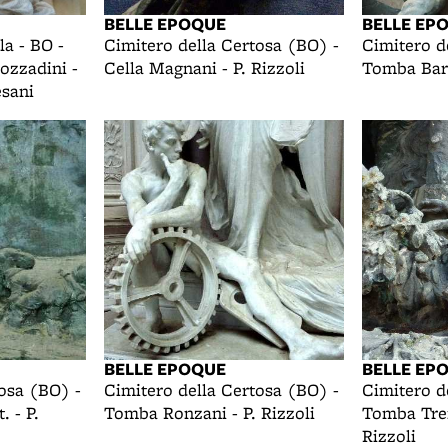
BELLE EPOQUE
BELLE EP
a - BO -
Cimitero della Certosa (BO) -
Cimitero d
Gozzadini -
Cella Magnani - P. Rizzoli
Tomba Baro
esani
BELLE EPOQUE
BELLE EP
osa (BO) -
Cimitero della Certosa (BO) -
Cimitero d
. - P.
Tomba Ronzani - P. Rizzoli
Tomba Trent
Rizzoli