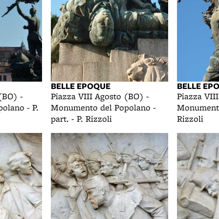
BELLE EPOQUE
BELLE EP
(BO) -
Piazza VIII Agosto (BO) -
Piazza VII
olano - P.
Monumento del Popolano -
Monumento
part. - P. Rizzoli
Rizzoli